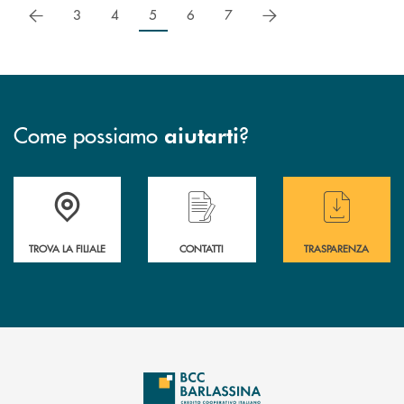
precedente
successivo
3
4
5
6
7
Come possiamo
?
aiutarti
Accedi all' elenco completo delle filiali di BCC Barlassina.
Hai bisogno di assistenza immediata ? Contatt
Hai bisogno di alcuni
TROVA LA FILIALE
CONTATTI
TRASPARENZA