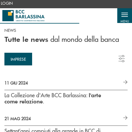
Salta al contenuto principale
LOGIN
MENU
NEWS
dal mondo della banca
Tutte le news
IMPRESE
11 GIU 2024
La Collezione d'Arte BCC Barlassina:
l'arte
.
come relazione
21 MAG 2024
Settant’anni compiuti alla grande in BCC di