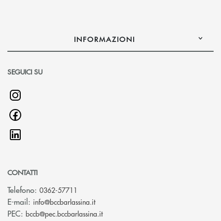
INFORMAZIONI
SEGUICI SU
CONTATTI
Telefono:
0362-57711
(si apre l’app di posta elettronica)
E-mail:
info@bccbarlassina.it
(si apre l’app di posta elettronica)
PEC:
bccb@pec.bccbarlassina.it