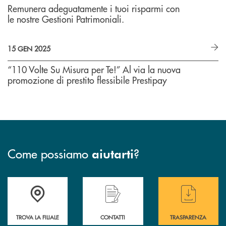
Remunera adeguatamente i tuoi risparmi con
le nostre Gestioni Patrimoniali.
15 GEN 2025
“110 Volte Su Misura per Te!” Al via la nuova
promozione di prestito flessibile Prestipay
Come possiamo
?
aiutarti
Accedi all' elenco completo delle filiali di BCC Barlassina.
Hai bisogno di assistenza immediata ? Contatt
Hai bisogno di alcuni
TROVA LA FILIALE
CONTATTI
TRASPARENZA