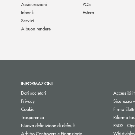
Assicurazioni
POS
Inbank
Estero
Servizi
A buon rendere
INFORMAZIONI
Dati societari
Accessibili
Privacy
Sicurezza 
Cookie
Firma Elet
Trasparenza
Riforma tas
Nuova definizione di default
PSD2 - Ope
Apre una nuova finestra
Arbitro Controversie Finanziarie
Whistleblo