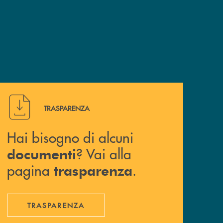
Hai bisogno di alcuni documenti ? Vai alla pagina traspa
TRASPARENZA
Hai bisogno di alcuni
? Vai alla
documenti
pagina
.
trasparenza
TRASPARENZA