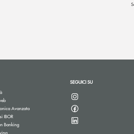
S
SEGUICI SU
tà
web
tronica Avanzata
si IBOR
n Banking
wing