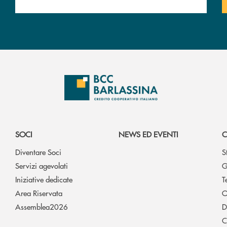
SOCI
NEWS ED EVENTI
C
Diventare Soci
S
Servizi agevolati
G
Iniziative dedicate
T
Area Riservata
O
Assemblea2026
D
C