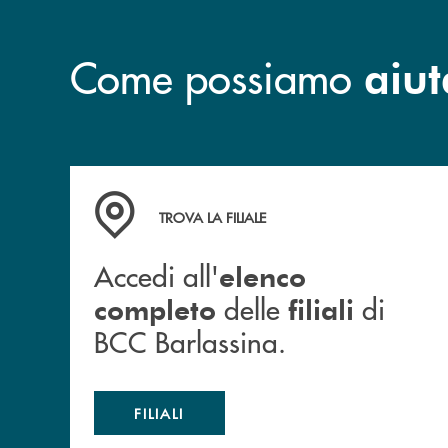
Come possiamo
aiut
Accedi all' elenco completo delle filiali di BCC
TROVA LA FILIALE
Accedi all'
elenco
delle
di
completo
filiali
BCC Barlassina.
FILIALI