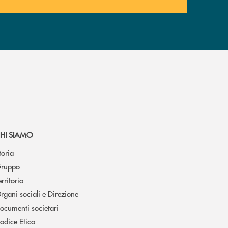
HI SIAMO
toria
ruppo
erritorio
rgani sociali e Direzione
ocumenti societari
odice Etico