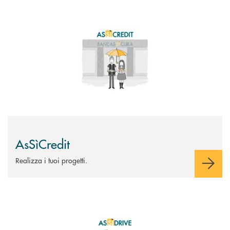
Scopri di più AsSìCredit
AsSìCredit
Realizza i tuoi progetti.
Scopri di più AsSìDrive