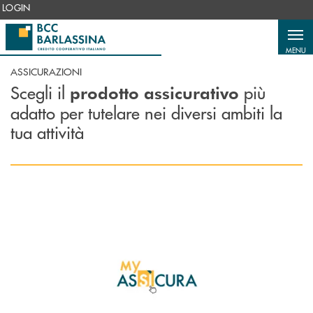
Salta al contenuto principale
LOGIN
MENU
ASSICURAZIONI
Scegli il
più
prodotto assicurativo
adatto per tutelare nei diversi ambiti la
tua attività
Scopri di più MyAssicura