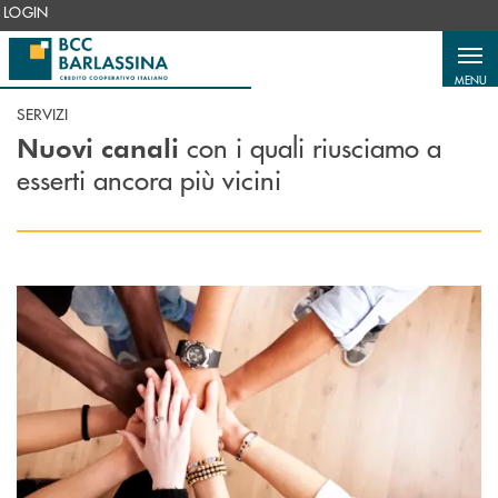
Salta al contenuto principale
LOGIN
MENU
SERVIZI
con i quali riusciamo a
Nuovi canali
esserti ancora più vicini
Scopri di più Rete Carta Noi