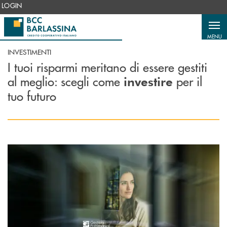
Salta al contenuto principale
LOGIN
MENU
INVESTIMENTI
I tuoi risparmi meritano di essere gestiti
al meglio: scegli come
per il
investire
tuo futuro
Scopri di più Gestioni Patrimoniali