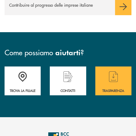
Contribuire al progresso delle imprese italiane
Come possiamo
?
aiutarti
Accedi all' elenco completo delle filiali di BCC Barlassina.
Hai bisogno di assistenza immediata ? Contatt
Hai bisogno di alcuni
TROVA LA FILIALE
CONTATTI
TRASPARENZA