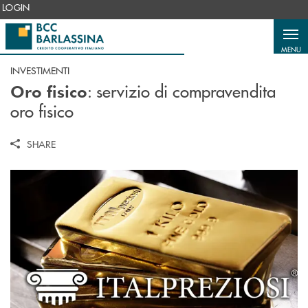
Salta al contenuto principale
LOGIN
MENU
INVESTIMENTI
: servizio di compravendita
Oro fisico
oro fisico
SHARE