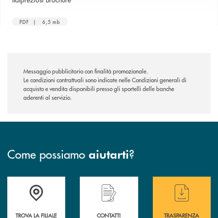
PDF | 6,5 mb
Messaggio pubblicitario con finalità promozionale.
Le condizioni contrattuali sono indicate nelle Condizioni generali di
acquisto e vendita disponibili presso gli sportelli delle banche
aderenti al servizio.
Come possiamo
?
aiutarti
Accedi all' elenco completo delle filiali di BCC Barlassina.
Hai bisogno di assistenza immediata ? Contatt
Hai bisogno di alcuni
TROVA LA FILIALE
CONTATTI
TRASPARENZA