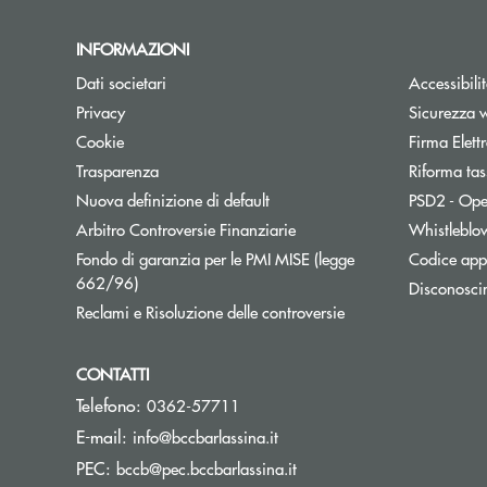
INFORMAZIONI
Dati societari
Accessibili
Privacy
Sicurezza 
Cookie
Firma Elet
Trasparenza
Riforma tas
Nuova definizione di default
PSD2 - Ope
Apre una nuova finestra
Arbitro Controversie Finanziarie
Whistleblo
Fondo di garanzia per le PMI MISE (legge
Codice appa
Apre una nuova finestra
662/96)
Disconosci
Apre una nuova fine
Reclami e Risoluzione delle controversie
CONTATTI
Telefono:
0362-57711
(si apre l’app di posta elett
E-mail:
info@bccbarlassina.it
(si apre l’app di posta ele
PEC:
bccb@pec.bccbarlassina.it