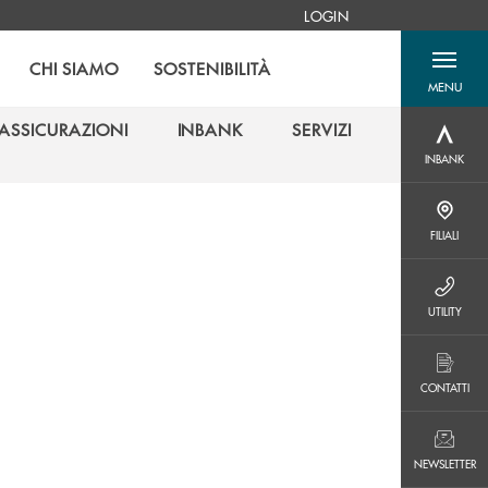
LOGIN
CHI SIAMO
SOSTENIBILITÀ
MENU
menu destra
ASSICURAZIONI
INBANK
SERVIZI
INBANK
ASSICURAZIONI
INBANK
SERVIZI
INBANK
FILIALI
FILIALI
UTILITY
UTILITY
CONTATTI
CONTATTI
NEWSLETTER
NEWSLETTER