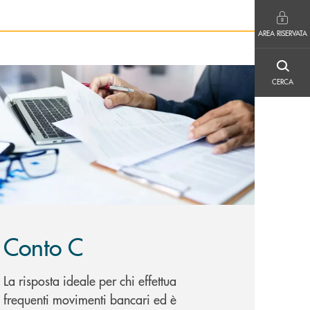
AREA RISERVATA
AREA RISERVATA
CERCA
copri di più Conto C
CERCA
Conto C
La risposta ideale per chi effettua
frequenti movimenti bancari ed è