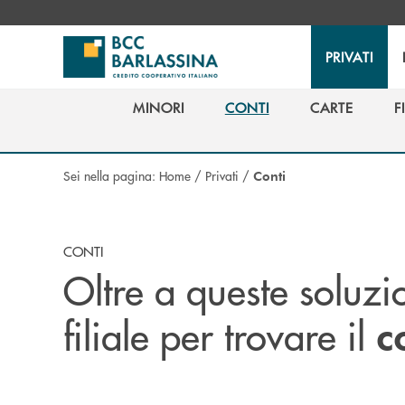
Salta al contenuto principale
PRIVATI
MINORI
CONTI
CARTE
F
MINORI
CONTI
CARTE
F
Sei nella pagina:
Home
/
Privati
/
Conti
CONTI
Oltre a queste soluzio
filiale per trovare il
c