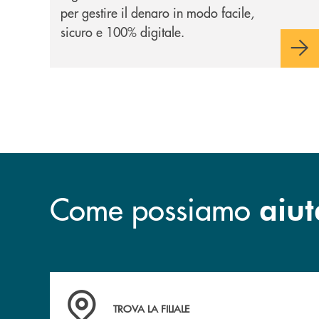
per gestire il denaro in modo facile,
sicuro e 100% digitale.
Come possiamo
aiut
Accedi all' elenco completo delle filiali di BCC
TROVA LA FILIALE