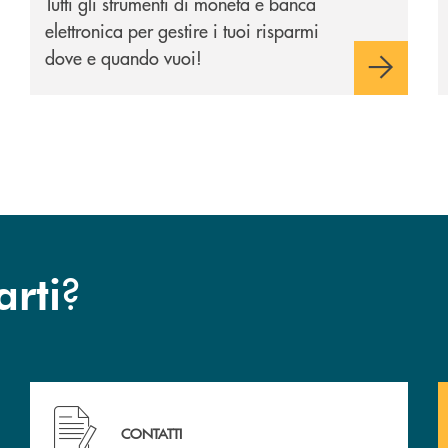
Tutti gli strumenti di moneta e banca
elettronica per gestire i tuoi risparmi
dove e quando vuoi!
?
arti
 Barlassina.
Hai bisogno di assistenza immediata ? Contattaci !
CONTATTI