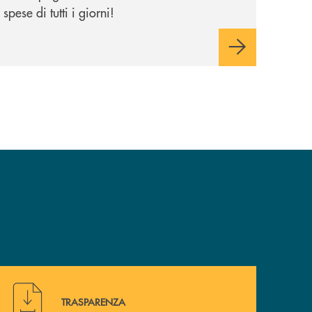
spese di tutti i giorni!
Hai bisogno di alcuni documenti ? Vai alla pagina traspa
TRASPARENZA