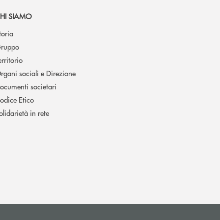
HI SIAMO
toria
ruppo
erritorio
rgani sociali e Direzione
ocumenti societari
odice Etico
olidarietà in rete