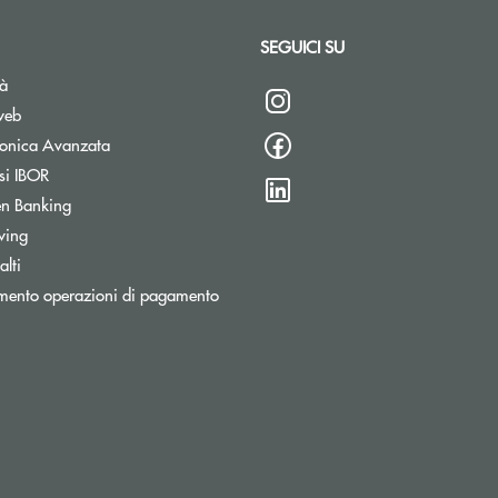
SEGUICI SU
tà
web
tronica Avanzata
si IBOR
n Banking
wing
lti
mento operazioni di pagamento
stra
ronica)
ttronica)