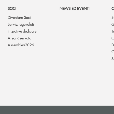
SOCI
NEWS ED EVENTI
C
Diventare Soci
S
Servizi agevolati
G
Iniziative dedicate
T
Area Riservata
O
Assemblea2026
D
C
S