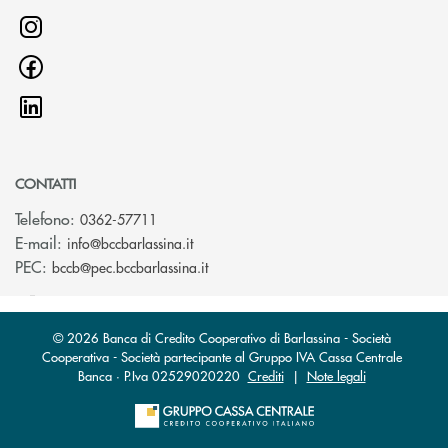
CONTATTI
Telefono:
0362-57711
(si apre l’app di posta elettronica)
E-mail:
info@bccbarlassina.it
(si apre l’app di posta elettronica)
PEC:
bccb@pec.bccbarlassina.it
© 2026 Banca di Credito Cooperativo di Barlassina - Società
Cooperativa - Società partecipante al Gruppo IVA Cassa Centrale
Banca · P.Iva 02529020220
Crediti
|
Note legali