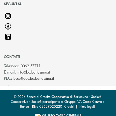
SEGUICI SU
CONTATTI
Telefono:
0362-57711
(si apre l’app di posta elettronica)
E-mail:
info@bccbarlassina.it
(si apre l’app di posta elettronica)
PEC:
bccb@pec.bccbarlassina.it
© 2026 Banca di Credito Cooperativo di Barlassina - Società
Cooperativa - Società partecipante al Gruppo IVA Cassa Centrale
Banca · P.Iva 02529020220
Crediti
|
Note legali