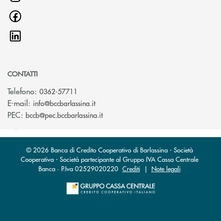
CONTATTI
Telefono:
0362-57711
(si apre l’app di posta elettronica)
E-mail:
info@bccbarlassina.it
(si apre l’app di posta elettronica)
PEC:
bccb@pec.bccbarlassina.it
© 2026 Banca di Credito Cooperativo di Barlassina - Società
Cooperativa - Società partecipante al Gruppo IVA Cassa Centrale
Banca · P.Iva 02529020220
Crediti
|
Note legali