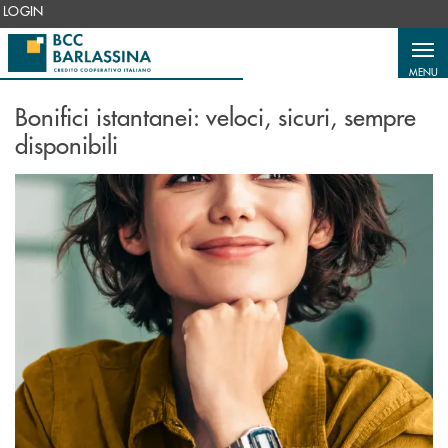
Salta al contenuto principale
LOGIN
MENU
Bonifici istantanei: veloci, sicuri, sempre
disponibili