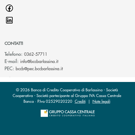
CONTATTI
Telefono:
0362-57711
(si apre l’app di posta elettronica)
E-mail:
info@bccbarlassina.it
(si apre l’app di posta elettronica)
PEC:
bccb@pec.bccbarlassina.it
© 2026 Banca di Credito Cooperativo di Barlassina - Società
Cooperativa - Società partecipante al Gruppo IVA Cassa Centrale
Banca · P.Iva 02529020220
Crediti
|
Note legali