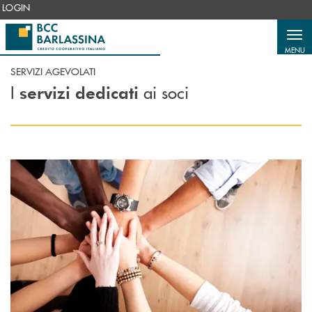
Salta al contenuto principale
LOGIN
MENU
SERVIZI AGEVOLATI
I
ai soci
servizi dedicati
Scopri di più Rete Carta Noi