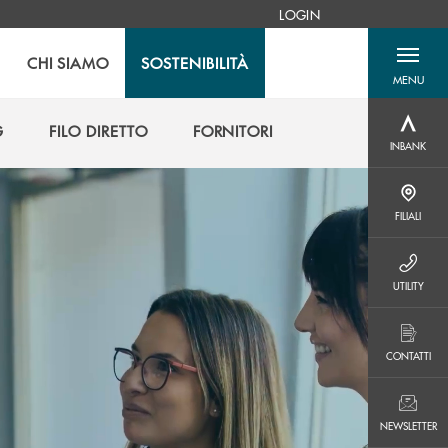
LOGIN
CHI SIAMO
SOSTENIBILITÀ
MENU
menu destra
G
FILO DIRETTO
FORNITORI
INBANK
INBANK
G
FILO DIRETTO
FORNITORI
FILIALI
FILIALI
UTILITY
UTILITY
CONTATTI
CONTATTI
NEWSLETTER
NEWSLETTER