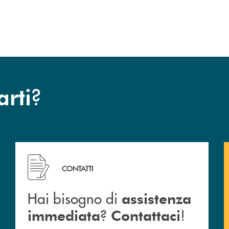
?
arti
 Barlassina.
Hai bisogno di assistenza immediata ? Contattaci !
CONTATTI
Hai bisogno di
assistenza
?
!
immediata
Contattaci