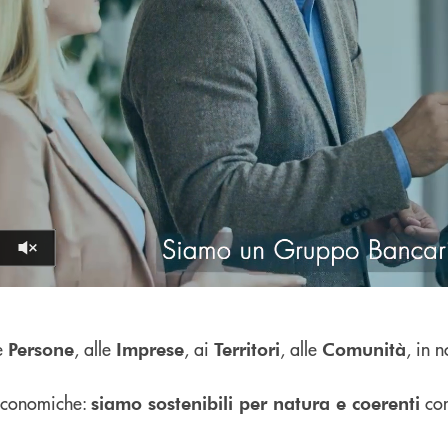
Volume off
Pause
e
, alle
, ai
, alle
, in 
Persone
Imprese
Territori
Comunità
d economiche:
con
siamo sostenibili per natura e coerenti