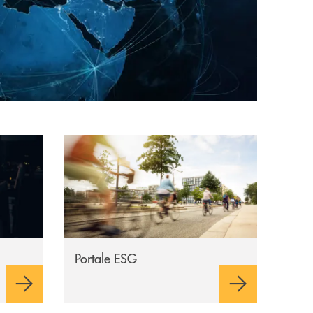
à dei Servizi Finanziari
Apre una nuova finestra
Portale ESG