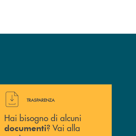
Hai bisogno di alcuni documenti ? Vai alla pagina traspa
TRASPARENZA
Hai bisogno di alcuni
? Vai alla
documenti