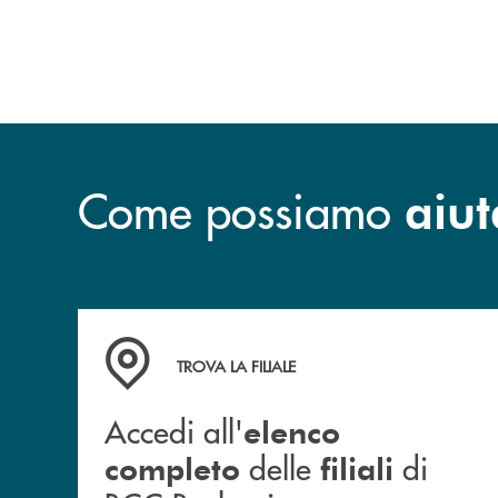
Come possiamo
aiut
Accedi all' elenco completo delle filiali di BCC
TROVA LA FILIALE
Accedi all'
elenco
delle
di
completo
filiali