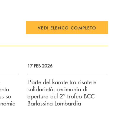
VEDI ELENCO COMPLETO
17 FEB 2026
e
L'arte del karate tra risate e
ento
solidarietà: cerimonia di
us su
apertura del 2° trofeo BCC
onomia
Barlassina Lombardia