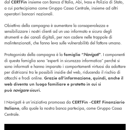
dal
insieme con Banca d’Italia, Abi, Ivass e Polizia di Stato,
CERTFin
a cui partecipiamo come Gruppo Cassa Centrale, insieme ad altri
operatori bancari nazionali.
Obiettivo della campagna è aumentare la consapevolezza e
sensibilizzare i nostri clienti ad un uso informato e sicuro degli
strumenti e dei canali digitali, per non cadere nelle trappole di
malintenzionati, che fanno leva sulle vulnerabilità del fattore umano.
Protagonista della campagna è la
Navigati
. I componenti
famiglia “
”
di questa famiglia sono “esperti in sicurezza informatica” perché si
sono informati e hanno imparato i comportamenti virtuosi da adottare
per districarsi tra le possibili insidie del web, riducendo il rischio di
attacchi e frodi online.
Grazie all’informazione, quindi, anche il
web diventa un luogo familiare e protetto in cui si
navigare
può
sicuri.
I Navigati è un’iniziativa promossa da
CERTFin –CERT Finanziario
, alla quale la nostra banca partecipa, come Gruppo Cassa
Italiano
Centrale.