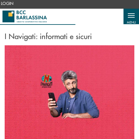
Salta al contenuto principale
LOGIN
MENU
I Navigati: informati e sicuri