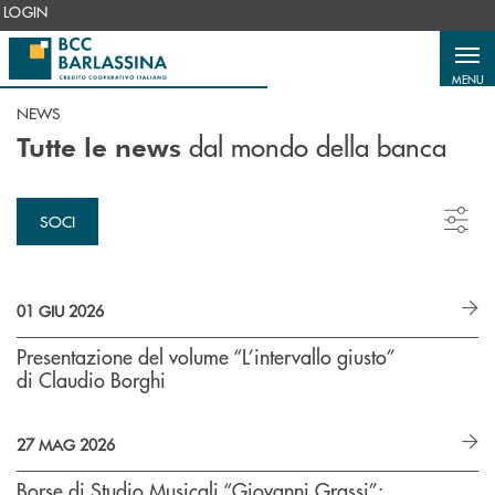
Salta al contenuto principale
LOGIN
MENU
NEWS
dal mondo della banca
Tutte le news
SOCI
01 GIU 2026
Presentazione del volume “L’intervallo giusto”
di Claudio Borghi
27 MAG 2026
Borse di Studio Musicali “Giovanni Grassi”: