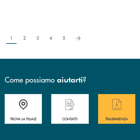
successivo
1
2
3
4
5
Come possiamo
?
aiutarti
Accedi all' elenco completo delle filiali di BCC Barlassina.
Hai bisogno di assistenza immediata ? Contatt
Hai bisogno di alcuni
TROVA LA FILIALE
CONTATTI
TRASPARENZA