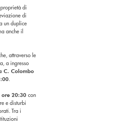
 proprietà di
eviazione di
a un duplice
ma anche il
he, attraverso le
a, a ingresso
via C. Colombo
.
7:00
con
ore 20:30
e e disturbi
ati. Tra i
tituzioni