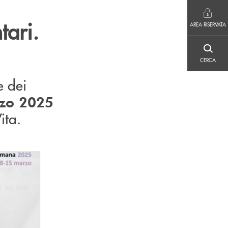
AREA RISERVATA
tari.
AREA RISERVATA
CERCA
CERCA
e dei
rzo 2025
ita.