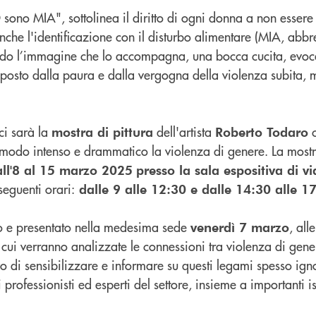
IO sono MIA", sottolinea il diritto di ogni donna a non essere
che l'identificazione con il disturbo alimentare (MIA, abbr
modo l’immagine che lo accompagna, una bocca cucita, evoc
 imposto dalla paura e dalla vergogna della violenza subita, 
 ci sarà la
dell'artista
c
mostra di pittura
Roberto Todaro
n modo intenso e drammatico la violenza di genere. La mostr
ll'8 al 15 marzo 2025
presso la sala espositiva di 
 seguenti orari:
dalle 9 alle 12:30 e dalle 14:30 alle 1
to e presentato nella medesima sede
, alle
venerdì 7 marzo
 cui verranno analizzate le connessioni tra violenza di gener
vo di sensibilizzare e informare su questi legami spesso ignor
 professionisti ed esperti del settore, insieme a importanti is