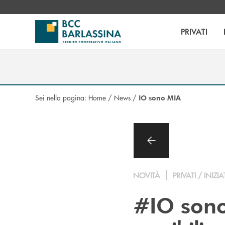
Salta al contenuto principale
PRIVATI
Sei nella pagina:
Home
/
News
/
IO sono MIA
NOVITÀ
PRIVATI / INIZIA
#IO son