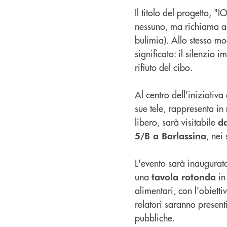
Il titolo del progetto, "
nessuno, ma richiama an
bulimia). Allo stesso 
significato: il silenzio
rifiuto del cibo.
Al centro dell'iniziativa
sue tele, rappresenta i
libero, sarà visitabile
da
, nei
5/B a Barlassina
L'evento sarà inaugura
una
in
tavola rotonda
alimentari, con l'obietti
relatori saranno presenti
pubbliche.