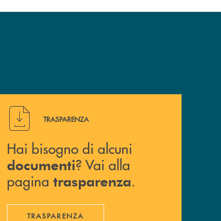
Hai bisogno di alcuni documenti ? Vai alla pagina traspa
TRASPARENZA
Hai bisogno di alcuni
? Vai alla
documenti
pagina
.
trasparenza
TRASPARENZA