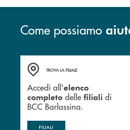
Come possiamo
aiut
Accedi all' elenco completo delle filiali di BCC
TROVA LA FILIALE
Accedi all'
elenco
delle
di
completo
filiali
BCC Barlassina.
FILIALI