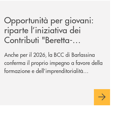
news/contributi-beretta-caspani-2026/
Opportunità per giovani:
riparte l’iniziativa dei
Contributi "Beretta-
Caspani"
Anche per il 2026, la BCC di Barlassina
conferma il proprio impegno a favore della
formazione e dell’imprenditorialità
giovanile, con contributi per un totale di
20.000 euro.