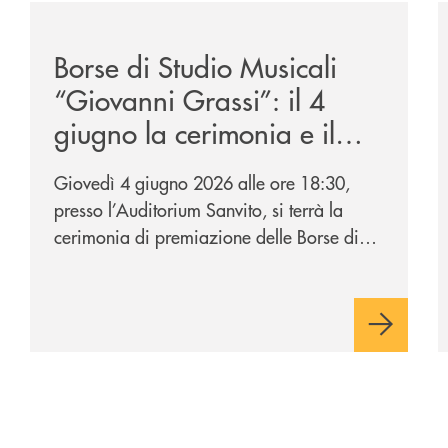
to-di-claudio-borghi/
/news/borse-di-studio-musicali-giovanni-grassi/
/
Borse di Studio Musicali
“Giovanni Grassi”: il 4
giugno la cerimonia e il
concerto di premiazione
Giovedì 4 giugno 2026 alle ore 18:30,
presso l’Auditorium Sanvito, si terrà la
cerimonia di premiazione delle Borse di
Studio Musicali “Giovanni Grassi”,
iniziativa promossa dalla BCC di
Barlassina in collaborazione con
l’Accademia Musicale Gaetano Marziali di
Seveso.