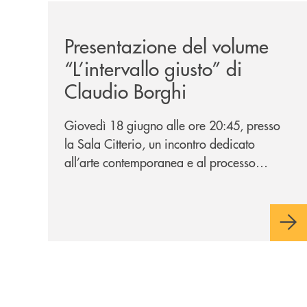
/news/presentazione-del-volume-l-intervallo-gius
Presentazione del volume
“L’intervallo giusto” di
Claudio Borghi
Giovedì 18 giugno alle ore 20:45, presso
la Sala Citterio, un incontro dedicato
all’arte contemporanea e al processo
creativo attraverso il nuovo volume dello
scultore barlassinese.