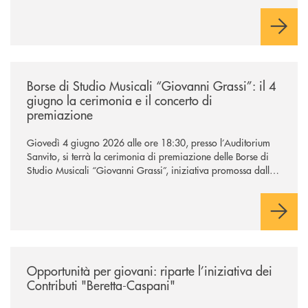
/news/borse-di-studio-musicali-giovanni-grassi/
Borse di Studio Musicali “Giovanni Grassi”: il 4
giugno la cerimonia e il concerto di
premiazione
Giovedì 4 giugno 2026 alle ore 18:30, presso l’Auditorium
Sanvito, si terrà la cerimonia di premiazione delle Borse di
Studio Musicali “Giovanni Grassi”, iniziativa promossa dalla
BCC di Barlassina in collaborazione con l’Accademia
Musicale Gaetano Marziali di Seveso.
/news/contributi-beretta-caspani-2026/
Opportunità per giovani: riparte l’iniziativa dei
Contributi "Beretta-Caspani"