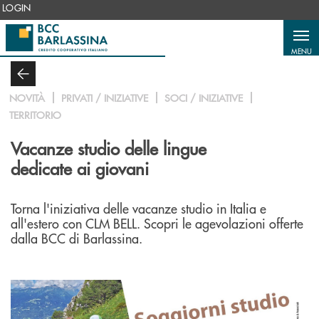
Salta al contenuto principale
LOGIN
MENU
NOVITÀ
PRIVATI / INIZIATIVE
SOCI / INIZIATIVE
TERRITORIO
Vacanze studio delle lingue
dedicate ai giovani
Torna l'iniziativa delle vacanze studio in Italia e
all'estero con CLM BELL. Scopri le agevolazioni offerte
dalla BCC di Barlassina.