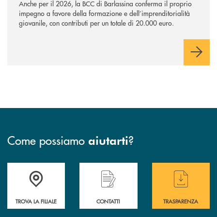
Anche per il 2026, la BCC di Barlassina conferma il proprio
impegno a favore della formazione e dell’imprenditorialità
giovanile, con contributi per un totale di 20.000 euro.
Come possiamo
?
aiutarti
Accedi all' elenco completo delle filiali di BCC Barlassina.
Hai bisogno di assistenza immediata ? Contatt
Hai bisogno di alcuni
TROVA LA FILIALE
CONTATTI
TRASPARENZA