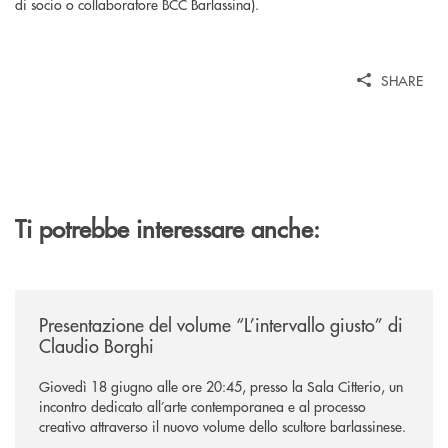
di socio o collaboratore BCC Barlassina).
SHARE
Ti potrebbe interessare anche:
/news/presentazione-del-volume-l-intervallo-giusto-di-claudio-borghi/
Presentazione del volume “L’intervallo giusto” di
Claudio Borghi
Giovedì 18 giugno alle ore 20:45, presso la Sala Citterio, un
incontro dedicato all’arte contemporanea e al processo
creativo attraverso il nuovo volume dello scultore barlassinese.