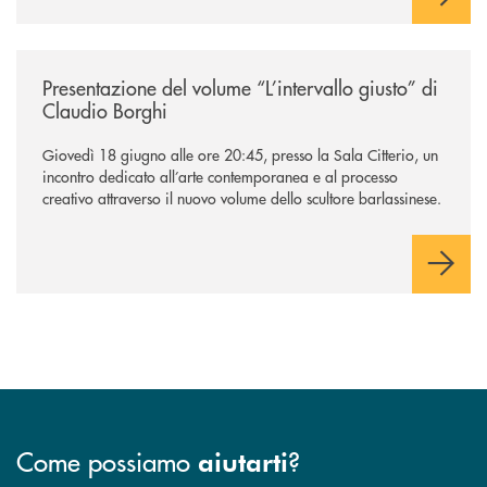
/news/presentazione-del-volume-l-intervallo-giusto-di-claudio-borghi/
Presentazione del volume “L’intervallo giusto” di
Claudio Borghi
Giovedì 18 giugno alle ore 20:45, presso la Sala Citterio, un
incontro dedicato all’arte contemporanea e al processo
creativo attraverso il nuovo volume dello scultore barlassinese.
Come possiamo
?
aiutarti