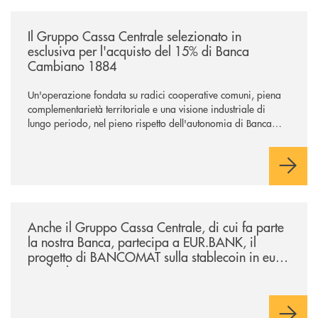
/news/il-gruppo-cassa-centrale-selezionato-in-esclusiva-per-lacquisto
Il Gruppo Cassa Centrale selezionato in
esclusiva per l'acquisto del 15% di Banca
Cambiano 1884
Un'operazione fondata su radici cooperative comuni, piena
complementarietà territoriale e una visione industriale di
lungo periodo, nel pieno rispetto dell'autonomia di Banca
Cambiano. Nei prossimi giorni verrà avviato il periodo di
negoziazione esclusiva per la finalizzazione dell’operazione.
/news/anche-il-gruppo-cassa-centrale-partecipa-a-eurbank-il-progetto-d
Anche il Gruppo Cassa Centrale, di cui fa parte
la nostra Banca, partecipa a EUR.BANK, il
progetto di BANCOMAT sulla stablecoin in euro
e sul relativo ecosistema