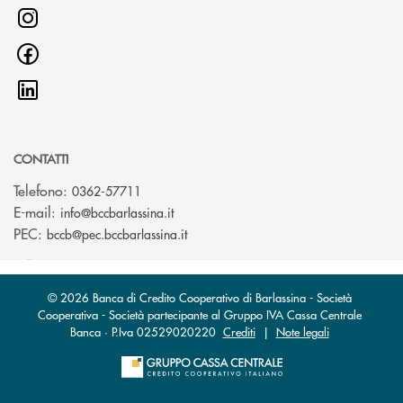
CONTATTI
Telefono:
0362-57711
(si apre l’app di posta elettronica)
E-mail:
info@bccbarlassina.it
(si apre l’app di posta elettronica)
PEC:
bccb@pec.bccbarlassina.it
© 2026 Banca di Credito Cooperativo di Barlassina - Società
Cooperativa - Società partecipante al Gruppo IVA Cassa Centrale
Banca · P.Iva 02529020220
Crediti
|
Note legali