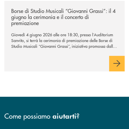
/news/borse-di-studio-musicali-giovanni-grassi/
Borse di Studio Musicali “Giovanni Grassi”: il 4
giugno la cerimonia e il concerto di
premiazione
Giovedì 4 giugno 2026 alle ore 18:30, presso l’Auditorium
Sanvito, si terrà la cerimonia di premiazione delle Borse di
Studio Musicali “Giovanni Grassi”, iniziativa promossa dalla
BCC di Barlassina in collaborazione con l’Accademia
Musicale Gaetano Marziali di Seveso.
Come possiamo
?
aiutarti