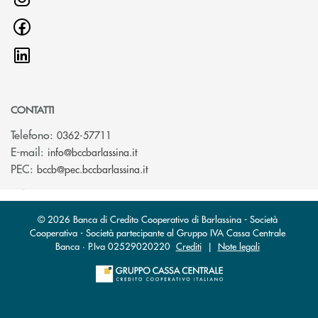
CONTATTI
Telefono:
0362-57711
(si apre l’app di posta elettronica)
E-mail:
info@bccbarlassina.it
(si apre l’app di posta elettronica)
PEC:
bccb@pec.bccbarlassina.it
© 2026 Banca di Credito Cooperativo di Barlassina - Società
Cooperativa - Società partecipante al Gruppo IVA Cassa Centrale
Banca · P.Iva 02529020220
Crediti
|
Note legali