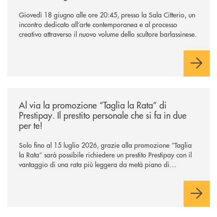
Giovedì 18 giugno alle ore 20:45, presso la Sala Citterio, un
incontro dedicato all’arte contemporanea e al processo
creativo attraverso il nuovo volume dello scultore barlassinese.
/news/al-via-la-promozione-taglia-la-rata-di-prestipay-il-prestito-perso
Al via la promozione “Taglia la Rata” di
Prestipay. Il prestito personale che si fa in due
per te!
Solo fino al 15 luglio 2026, grazie alla promozione “Taglia
la Rata” sarà possibile richiedere un prestito Prestipay con il
vantaggio di una rata più leggera da metà piano di
rimborso.