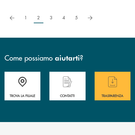
precedente
successivo
1
2
3
4
5
Come possiamo
?
aiutarti
Accedi all' elenco completo delle filiali di BCC Barlassina.
Hai bisogno di assistenza immediata ? Contatt
Hai bisogno di alcuni
TROVA LA FILIALE
CONTATTI
TRASPARENZA