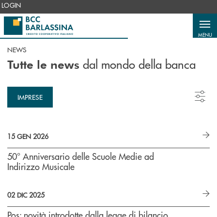
Salta al contenuto principale
LOGIN
MENU
NEWS
dal mondo della banca
Tutte le news
IMPRESE
15 GEN 2026
50° Anniversario delle Scuole Medie ad
Indirizzo Musicale
02 DIC 2025
Pos: novità introdotte dalla legge di bilancio