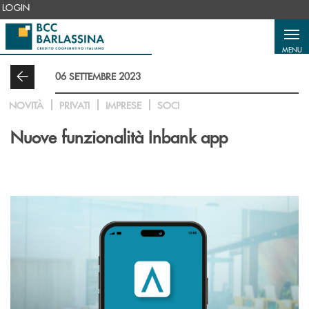
Salta al contenuto principale
LOGIN
MENU
06 SETTEMBRE 2023
NOVITÀ
PRIVATI
IMPRESE
SOCI
Nuove funzionalità Inbank app