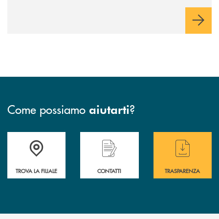
Come possiamo
?
aiutarti
Accedi all' elenco completo delle filiali di BCC Barlassina.
Hai bisogno di assistenza immediata ? Contatt
Hai bisogno di alcuni
TROVA LA FILIALE
CONTATTI
TRASPARENZA