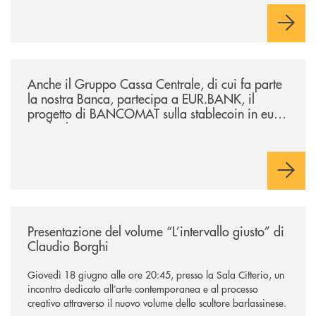
negoziazione esclusiva per la finalizzazione dell’operazione.
/news/anche-il-gruppo-cassa-centrale-partecipa-a-eurbank-il-progetto-d
Anche il Gruppo Cassa Centrale, di cui fa parte
la nostra Banca, partecipa a EUR.BANK, il
progetto di BANCOMAT sulla stablecoin in euro
e sul relativo ecosistema
/news/presentazione-del-volume-l-intervallo-giusto-di-claudio-borghi/
Presentazione del volume “L’intervallo giusto” di
Claudio Borghi
Giovedì 18 giugno alle ore 20:45, presso la Sala Citterio, un
incontro dedicato all’arte contemporanea e al processo
creativo attraverso il nuovo volume dello scultore barlassinese.