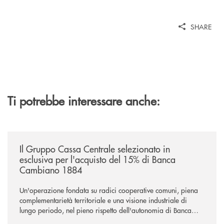
SHARE
Ti potrebbe interessare anche:
/news/il-gruppo-cassa-centrale-selezionato-in-esclusiva-per-lacquisto
Il Gruppo Cassa Centrale selezionato in
esclusiva per l'acquisto del 15% di Banca
Cambiano 1884
Un'operazione fondata su radici cooperative comuni, piena
complementarietà territoriale e una visione industriale di
lungo periodo, nel pieno rispetto dell'autonomia di Banca
Cambiano. Nei prossimi giorni verrà avviato il periodo di