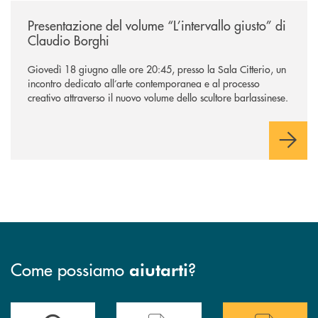
/news/presentazione-del-volume-l-intervallo-giusto-di-claudio-borghi/
Presentazione del volume “L’intervallo giusto” di
Claudio Borghi
Giovedì 18 giugno alle ore 20:45, presso la Sala Citterio, un
incontro dedicato all’arte contemporanea e al processo
creativo attraverso il nuovo volume dello scultore barlassinese.
Come possiamo
?
aiutarti
Accedi all' elenco completo delle filiali di BCC Barlassina.
Hai bisogno di assistenza immediata ? Contatt
Hai bisogno di alcuni