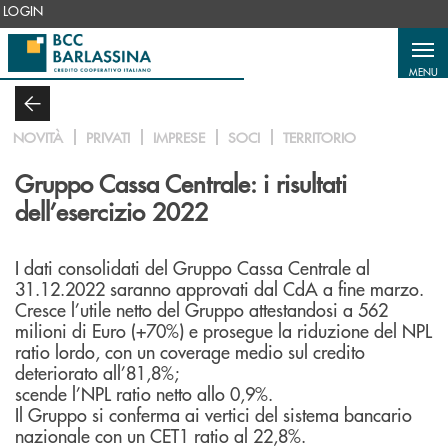
Salta al contenuto principale
LOGIN
MENU
NOVITÀ
PRIVATI
IMPRESE
SOCI
TERRITORIO
Gruppo Cassa Centrale: i risultati
dell’esercizio 2022
I dati consolidati del Gruppo Cassa Centrale al
31.12.2022 saranno approvati dal CdA a fine marzo.
Cresce l’utile netto del Gruppo attestandosi a 562
milioni di Euro (+70%) e prosegue la riduzione del NPL
ratio lordo, con un coverage medio sul credito
deteriorato all’81,8%;
scende l’NPL ratio netto allo 0,9%.
Il Gruppo si conferma ai vertici del sistema bancario
nazionale con un CET1 ratio al 22,8%.