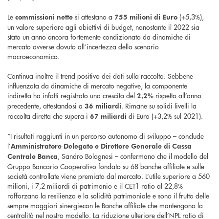
Le
si attestano a
(+5,3%),
commissioni nette
755 milioni di Euro
un valore superiore agli obiettivi di budget, nonostante il 2022 sia
stato un anno ancora fortemente condizionato da dinamiche di
mercato avverse dovuto all’incertezza dello scenario
macroeconomico.
Continua inoltre il trend positivo dei dati sulla raccolta. Sebbene
influenzata da dinamiche di mercato negative, la componente
indiretta ha infatti registrato una crescita del
rispetto all’anno
2,2%
precedente, attestandosi a
. Rimane su solidi livelli la
36 miliardi
raccolta diretta che supera i
di Euro (+3,2% sul 2021).
67 miliardi
“I risultati raggiunti in un percorso autonomo di sviluppo – conclude
l’
Amministratore Delegato e Direttore Generale di Cassa
, Sandro Bolognesi – confermano che il modello del
Centrale Banca
Gruppo Bancario Cooperativo fondato su 68 banche affiliate e sulle
società controllate viene premiato dal mercato. L’utile superiore a 560
milioni, i 7,2 miliardi di patrimonio e il CET1 ratio al 22,8%
rafforzano la resilienza e la solidità patrimoniale e sono il frutto delle
sempre maggiori sinergiecon le Banche affiliate che mantengono la
centralità nel nostro modello. La riduzione ulteriore dell’NPL ratio di