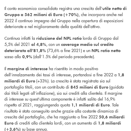
Il conto economico consolidato registra una crescita dell’
utile netto di
, che incorpora anche nel
Gruppo a 562 milioni di Euro (+70%)
2022 il continuo impegno del Gruppo nella copertura di esposizioni
deteriorate e nel miglioramento della qualità dell’attivo.
Continua infatti la
lordo di Gruppo dal
riduzione del NPL ratio
5,5% del 2021
, con un
al
4,8%
coverage medio sul credito
(73,6% a fine 2021) e un
deteriorato all’81,8%
NPL ratio netto
sceso allo
(dall’1.5% del periodo precedente).
0,9%
Il
ha risentito in modo positivo
margine di interesse
dell’innalzamento dei tassi di interesse, portandosi a fine 2022 a
1,8
(+33%). La crescita è stata registrata sia sul
miliardi di Euro
portafoglio titoli, con un contributo di
(guidato
845 milioni di Euro
dai titoli legati all’inflazione), sia sui crediti alla clientela. Il margine
di interesse su quest’ultima componente è infatti salito del 16,9%
rispetto al 2021, raggiungendo quota
. Tale
1,1 miliardi di Euro
risultato è stato conseguito anche grazie alla costante dinamica di
crescita del portafoglio, che ha raggiunto a fine 2022
50,6 miliardi
di crediti alla clientela lordi, con un aumento di
Euro
1,8 miliardi
su base annua.
(+3,6%)