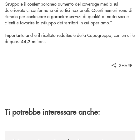
Gruppo e il contemporaneo aumento del coverage medio sul
deteriorato ci confermano ai vertici nazionali. Questi numeri sono di
stimolo per continuare a garantire servizi di qualità ai nostri soci e
clienti e favorire lo sviluppo dei territori in cui operiamo.”
Importante anche il risultato reddituale della Capogruppo, con un utile
di quasi
milioni.
44,7
SHARE
Ti potrebbe interessare anche:
/news/il-gruppo-cassa-centrale-selezionato-in-esclusiva-per-lacquisto