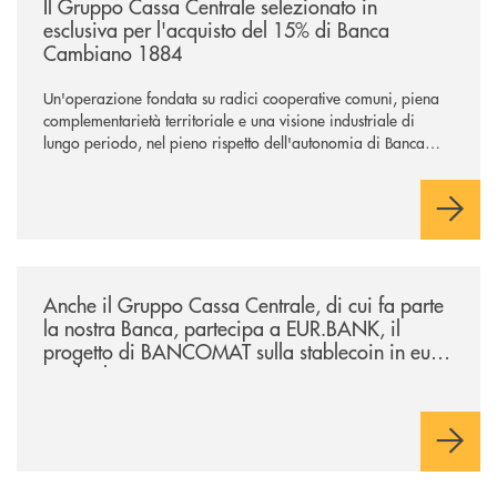
Il Gruppo Cassa Centrale selezionato in
esclusiva per l'acquisto del 15% di Banca
Cambiano 1884
Un'operazione fondata su radici cooperative comuni, piena
complementarietà territoriale e una visione industriale di
lungo periodo, nel pieno rispetto dell'autonomia di Banca
Cambiano. Nei prossimi giorni verrà avviato il periodo di
negoziazione esclusiva per la finalizzazione dell’operazione.
/news/anche-il-gruppo-cassa-centrale-partecipa-a-eurbank-il-progetto-d
Anche il Gruppo Cassa Centrale, di cui fa parte
la nostra Banca, partecipa a EUR.BANK, il
progetto di BANCOMAT sulla stablecoin in euro
e sul relativo ecosistema