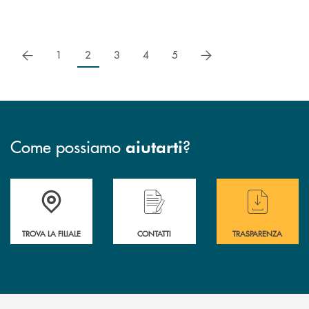
precedente
successivo
1
2
3
4
5
Come possiamo
?
aiutarti
Accedi all' elenco completo delle filiali di BCC Barlassina.
Hai bisogno di assistenza immediata ? Contatt
Hai bisogno di alcuni
TROVA LA FILIALE
CONTATTI
TRASPARENZA