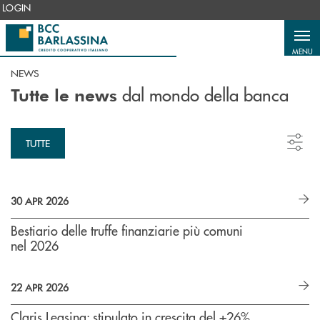
Salta al contenuto principale
LOGIN
MENU
NEWS
dal mondo della banca
Tutte le news
TUTTE
30 APR 2026
Bestiario delle truffe finanziarie più comuni
nel 2026
22 APR 2026
Claris Leasing: stipulato in crescita del +26%