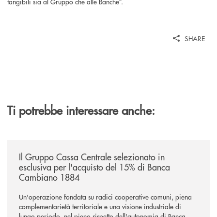
tangibili sia al Gruppo che alle Banche”.
SHARE
Ti potrebbe interessare anche:
/news/il-gruppo-cassa-centrale-selezionato-in-esclusiva-per-lacquisto
Il Gruppo Cassa Centrale selezionato in
esclusiva per l'acquisto del 15% di Banca
Cambiano 1884
Un'operazione fondata su radici cooperative comuni, piena
complementarietà territoriale e una visione industriale di
lungo periodo, nel pieno rispetto dell'autonomia di Banca