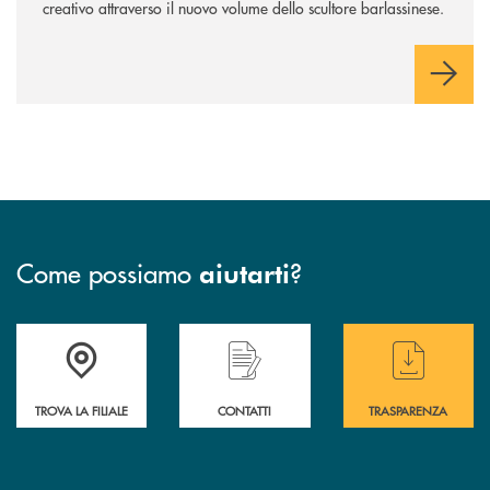
creativo attraverso il nuovo volume dello scultore barlassinese.
Come possiamo
?
aiutarti
Accedi all' elenco completo delle filiali di BCC Barlassina.
Hai bisogno di assistenza immediata ? Contatt
Hai bisogno di alcuni
TROVA LA FILIALE
CONTATTI
TRASPARENZA