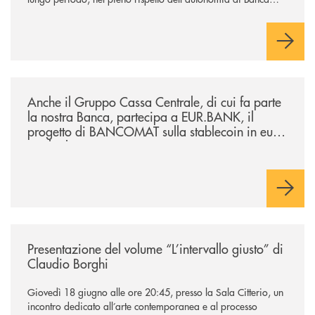
Cambiano. Nei prossimi giorni verrà avviato il periodo di
negoziazione esclusiva per la finalizzazione dell’operazione.
/news/anche-il-gruppo-cassa-centrale-partecipa-a-eurbank-il-progetto-d
Anche il Gruppo Cassa Centrale, di cui fa parte
la nostra Banca, partecipa a EUR.BANK, il
progetto di BANCOMAT sulla stablecoin in euro
e sul relativo ecosistema
/news/presentazione-del-volume-l-intervallo-giusto-di-claudio-borghi/
Presentazione del volume “L’intervallo giusto” di
Claudio Borghi
Giovedì 18 giugno alle ore 20:45, presso la Sala Citterio, un
incontro dedicato all’arte contemporanea e al processo