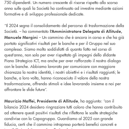
750 dipendenti. Un numero crescente di risorse rispetto allo scorso
anno sulle quali la Società ha continuato ad investire mediante azioni
formative e di sviluppo professionale dedicate.
“Il 2024 segna il consolidamento del percorso di trasformazione della
Società. – ha commentato
l’Amministratore Delegato di Allitude,
– Un cammino che è ancora in corso e che ha già
Manuele Margini
portato significativi risultati per le banche e per il Gruppo nel suo
complesso. Siamo molto soddisfatti di quanto fatto nel corso di
quest’anno, non solo per aver rispettato gli impegni dello sfidante
Piano Strategico ICT, ma anche per aver rafforzato il nostro dialogo
con le banche. Abbiamo lavorato per comunicare con maggiore
chiarezza la nostra identità, i nostri obiettivi e i risultati raggiunti; le
banche, a loro volta, hanno riconosciuto il valore della nostra
trasformazione, offrendo stimoli e idee lavorando insieme a noi per
affrontare le sfide future”.
, ha aggiunto: “con il
Maurizio Maffei, Presidente di Allitude
bilancio 2024 desidero ringraziare tutti coloro che hanno contribuito
ad ottenere questi positivi risultati che riflettono le scelte strategiche
condivise con la Capogruppo. Guardiamo al 2025 con grande
fiducia, certi che il cammino intrapreso porterà benefici concreti e