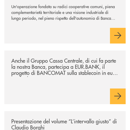
Un'operazione fondata su radici cooperative comuni, piena
complementarietà territoriale e una visione industriale di
lungo periodo, nel pieno rispetto dell'autonomia di Banca
Cambiano. Nei prossimi giorni verrà avviato il periodo di
negoziazione esclusiva per la finalizzazione dell’operazione.
/news/anche-il-gruppo-cassa-centrale-partecipa-a-eurbank-il-progetto-d
Anche il Gruppo Cassa Centrale, di cui fa parte
la nostra Banca, partecipa a EUR.BANK, il
progetto di BANCOMAT sulla stablecoin in euro
e sul relativo ecosistema
/news/presentazione-del-volume-l-intervallo-giusto-di-claudio-borghi/
Presentazione del volume “L’intervallo giusto” di
Claudio Borghi