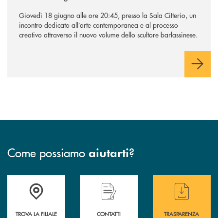
Giovedì 18 giugno alle ore 20:45, presso la Sala Citterio, un
incontro dedicato all’arte contemporanea e al processo
creativo attraverso il nuovo volume dello scultore barlassinese.
Come possiamo
?
aiutarti
Accedi all' elenco completo delle filiali di BCC Barlassina.
Hai bisogno di assistenza immediata ? Contatt
Hai bisogno di alcuni
TROVA LA FILIALE
CONTATTI
TRASPARENZA