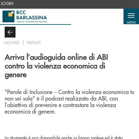
Salta al contenuto principale
LOGIN
MENU
NOVITÀ
PRIVATI
Arriva l’audioguida online di ABI
contro la violenza economica di
genere
"Parole di Inclusione – Contro la violenza economica tu
non sei sola" è il podcast realizzato da ABI, con
l’obiettivo di prevenire e contrastare la violenza
economica di genere.
Lo strumento è ora disponibile anche in lingua inglese ed è stato