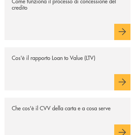
Come funziona il processo di concessione del
credito
/voce-bcc/cose-il-rapporto-loan-to-value-ltv/
Cos'è il rapporto Loan to Value (LTV)
/voce-bcc/che-cose-il-cvv-della-carta-e-a-cosa-serve/
Che cos'è il CVV della carta e a cosa serve