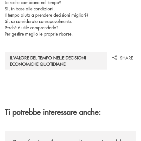
Le scelte cambiano nel tempo?
Sì, in base alle condizioni.
Il tempo aiuta a prendere decisioni migliori?
Sì, se considerato consapevolmente.
Perché è utile comprenderlo?
Per gestire meglio le proprie risorse.
IL VALORE DEL TEMPO NELLE DECISIONI
SHARE
ECONOMICHE QUOTIDIANE
Ti potrebbe interessare anche:
/voce-bcc/come-funziona-il-processo-di-concessione-del-credito/