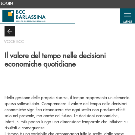
Salta al contenuto principale
LOGIN
MENU
VOCE BCC
Il valore del tempo nelle decisioni
economiche quotidiane
Nella gestione delle proprie risorse, il tempo rappresenta un elemento
spesso sottovalutato. Comprendere il
valore del tempo nelle decisioni
economiche
significa riconoscere che ogni scelta non produce effetti
solo nel presente, ma anche nel futuro. Le decisioni economiche,
infatti, si sviluppano lungo una dimensione temporale che influisce su
risultati e conseguenze.
Il tempo è una variabile che accompagna tutte le scelte, dalle spese