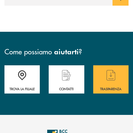
Come possiamo
?
aiutarti
Accedi all' elenco completo delle filiali di BCC Barlassina.
Hai bisogno di assistenza immediata ? Contatt
Hai bisogno di alcuni
TROVA LA FILIALE
CONTATTI
TRASPARENZA