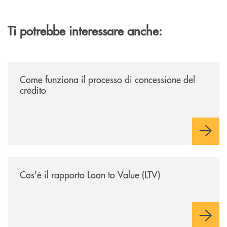
Ti potrebbe interessare anche:
/voce-bcc/come-funziona-il-processo-di-concessione-del-credito/
Come funziona il processo di concessione del
credito
/voce-bcc/cose-il-rapporto-loan-to-value-ltv/
Cos'è il rapporto Loan to Value (LTV)