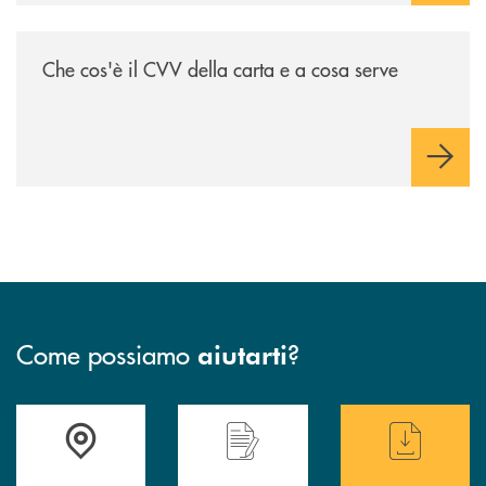
/voce-bcc/che-cose-il-cvv-della-carta-e-a-cosa-serve/
Che cos'è il CVV della carta e a cosa serve
Come possiamo
?
aiutarti
Accedi all' elenco completo delle filiali di BCC Barlassina.
Hai bisogno di assistenza immediata ? Contatt
Hai bisogno di alcuni