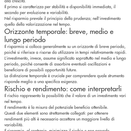
alla crescita.
Il primo si caratterizza per stabilità e disponibilità immediata, il
secondo per evoluzione e variabilità.
Nel risparmio prevale il principio della prudenza; nell’investimento
quello della valorizzazione nel tempo.
Orizzonte temporale: breve, medio e
lungo periodo
Il risparmio si colloca generalmente su un orizzonte di breve periodo,
poiché si riferisce a risorse da utilizzare in tempi relativamente rapidi.
L’investimento, invece, assume significato soprattutto nel medio e lungo
periodo, poiché consente di assorbire eventuali oscillazioni e
beneficiare di possibili opportunità future.
La distinzione temporale è cruciale per comprendere quale strumento
risponde meglio a una specifica esigenza.
Rischio e rendimento: come interpretarli
Il rischio rappresenta la possibilità che il valore di un investimento vari
nel tempo.
Il rendimento è la misura del potenziale beneficio ottenibile.
Questi due elementi sono strettamente collegati: per ottenere
rendimenti più alti è necessario accettare un maggiore livello di
variabilità.
Il risparmio, al contrario, minimizza il rischio e non prevede