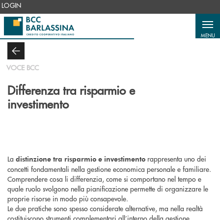
Salta al contenuto principale
LOGIN
MENU
VOCE BCC
Differenza tra risparmio e
investimento
La
rappresenta uno dei
distinzione tra risparmio e investimento
concetti fondamentali nella gestione economica personale e familiare.
Comprendere cosa li differenzia, come si comportano nel tempo e
quale ruolo svolgono nella pianificazione permette di organizzare le
proprie risorse in modo più consapevole.
Le due pratiche sono spesso considerate alternative, ma nella realtà
costituiscono strumenti complementari all’interno della gestione