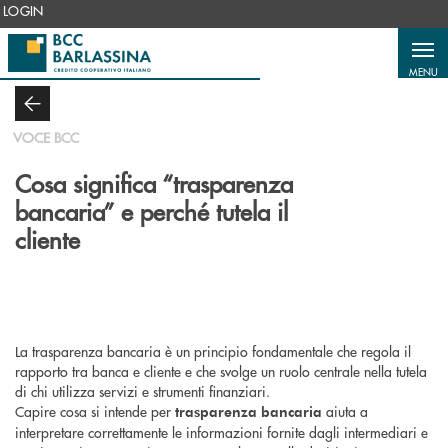
Salta al contenuto principale
LOGIN
MENU
VOCE BCC
Cosa significa “trasparenza
bancaria” e perché tutela il
cliente
La trasparenza bancaria è un principio fondamentale che regola il
rapporto tra banca e cliente e che svolge un ruolo centrale nella tutela
di chi utilizza servizi e strumenti finanziari.
Capire cosa si intende per
aiuta a
trasparenza bancaria
interpretare correttamente le informazioni fornite dagli intermediari e