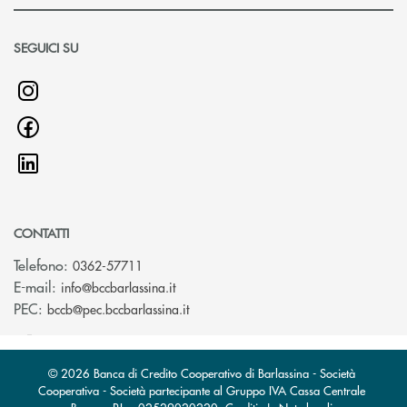
SEGUICI SU
CONTATTI
Telefono:
0362-57711
(si apre l’app di posta elettronica)
E-mail:
info@bccbarlassina.it
(si apre l’app di posta elettronica)
PEC:
bccb@pec.bccbarlassina.it
© 2026 Banca di Credito Cooperativo di Barlassina - Società
Cooperativa - Società partecipante al Gruppo IVA Cassa Centrale