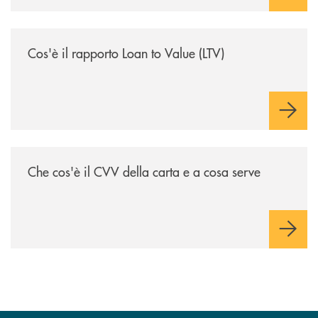
/voce-bcc/cose-il-rapporto-loan-to-value-ltv/
Cos'è il rapporto Loan to Value (LTV)
/voce-bcc/che-cose-il-cvv-della-carta-e-a-cosa-serve/
Che cos'è il CVV della carta e a cosa serve