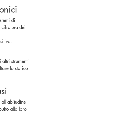
onici
istemi di
 cifratura dei
sitivo.
 altri strumenti
tare lo storico
si
 all’abitudine
buito alla loro