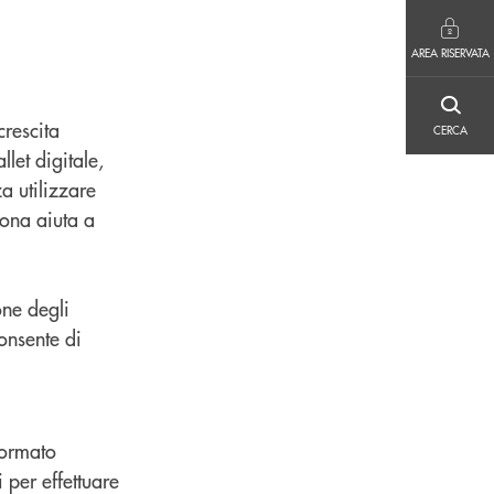
AREA RISERVATA
AREA RISERVATA
CERCA
crescita
CERCA
llet digitale
,
a utilizzare
iona aiuta a
one degli
consente di
formato
 per effettuare