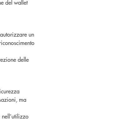
e del wallet
 autorizzare un
 riconoscimento
tezione delle
sicurezza
nsazioni, ma
nell’utilizzo