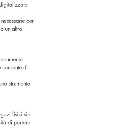
digitalizzate
 necessarie per
o un altro
o strumento
e consente di
uno strumento
ozi fisici sia
ità di portare