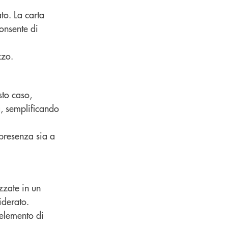
ato. La carta
consente di
zzo.
sto caso,
a, semplificando
 presenza sia a
izzate in un
iderato.
 elemento di