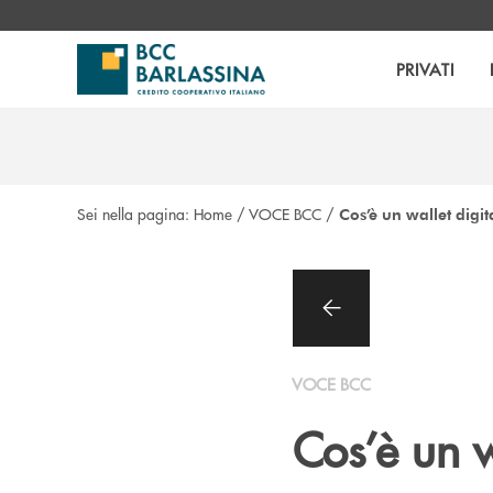
Salta al contenuto principale
PRIVATI
Sei nella pagina:
Home
/
VOCE BCC
/
Cos’è un wallet digi
VOCE BCC
Cos’è un w