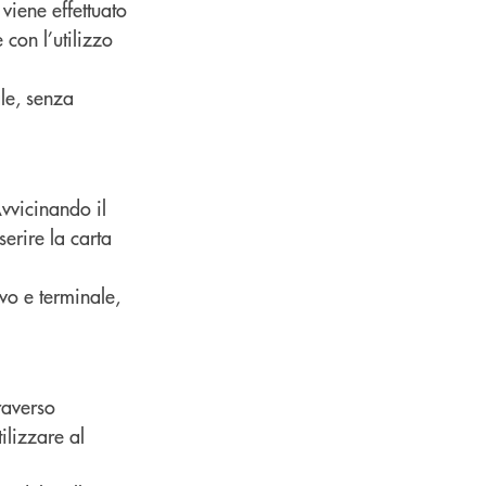
viene effettuato
con l’utilizzo
ale, senza
Avvicinando il
erire la carta
vo e terminale,
traverso
ilizzare al