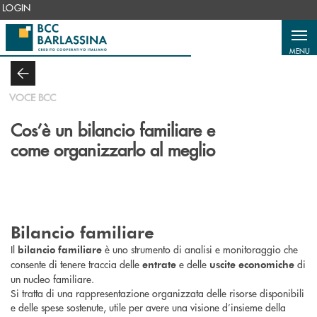
Salta al contenuto principale
LOGIN
MENU
VOCE BCC
Cos’è un bilancio familiare e
come organizzarlo al meglio
Bilancio familiare
Il
è uno strumento di analisi e monitoraggio che
bilancio familiare
consente di tenere traccia delle
e delle
di
entrate
uscite economiche
un nucleo familiare.
Si tratta di una rappresentazione organizzata delle risorse disponibili
e delle spese sostenute, utile per avere una visione d’insieme della