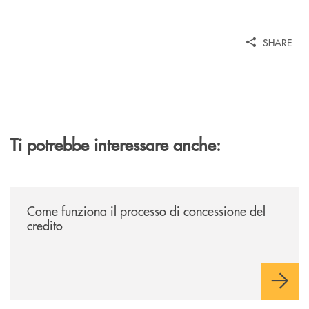
SHARE
Ti potrebbe interessare anche:
/voce-bcc/come-funziona-il-processo-di-concessione-del-credito/
Come funziona il processo di concessione del
credito