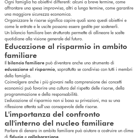
Ogni famiglia ha obiettivi differenti: alcuni a breve termine, come
affrontare una spesa improvvisa, altri a lungo termine, come garantire
una maggiore sicurezza economica.
Organizzare le risorse significa capire quali sono questi obiettivi e
come le entrate e le uscite possono essere gestite per sostenerli.
Un bilancio familiare ben strutturato permette di allineare le scelte
quotidiane alla visione generale del futuro.
Educazione al risparmio in ambito
familiare
Il
può diventare anche uno strumento di
bilancio familiare
, soprattutto se condiviso con tutti i membri
educazione al risparmio
della famiglia.
Coinvolgere anche i più giovani nella comprensione dei concetti
economici può favorire una cultura del rispetto delle risorse, della
programmazione e della responsabilità.
L’educazione al risparmio non si basa su privazioni, ma su una
riflessione attenta sull’uso consapevole delle risorse.
L'importanza del confronto
all'interno del nucleo familiare
Parlare di denaro in ambito familiare può aiutare a costruire un clima
di
e
.
fiducia
collaborazione