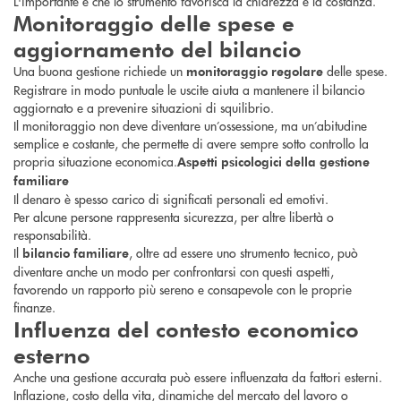
L'importante è che lo strumento favorisca la chiarezza e la costanza.
Monitoraggio delle spese e
aggiornamento del bilancio
Una buona gestione richiede un
delle spese.
monitoraggio regolare
Registrare in modo puntuale le uscite aiuta a mantenere il bilancio
aggiornato e a prevenire situazioni di squilibrio.
Il monitoraggio non deve diventare un’ossessione, ma un’abitudine
semplice e costante, che permette di avere sempre sotto controllo la
propria situazione economica.
Aspetti psicologici della gestione
familiare
Il denaro è spesso carico di significati personali ed emotivi.
Per alcune persone rappresenta sicurezza, per altre libertà o
responsabilità.
Il
, oltre ad essere uno strumento tecnico, può
bilancio familiare
diventare anche un modo per confrontarsi con questi aspetti,
favorendo un rapporto più sereno e consapevole con le proprie
finanze.
Influenza del contesto economico
esterno
Anche una gestione accurata può essere influenzata da fattori esterni.
Inflazione, costo della vita, dinamiche del mercato del lavoro o