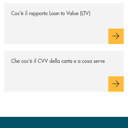
/voce-bcc/cose-il-rapporto-loan-to-value-ltv/
Cos'è il rapporto Loan to Value (LTV)
/voce-bcc/che-cose-il-cvv-della-carta-e-a-cosa-serve/
Che cos'è il CVV della carta e a cosa serve