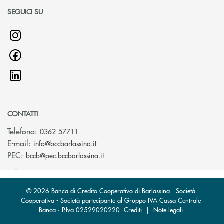
SEGUICI SU
CONTATTI
Telefono:
0362-57711
(si apre l’app di posta elettronica)
E-mail:
info@bccbarlassina.it
(si apre l’app di posta elettronica)
PEC:
bccb@pec.bccbarlassina.it
© 2026 Banca di Credito Cooperativo di Barlassina - Società
Cooperativa - Società partecipante al Gruppo IVA Cassa Centrale
Banca · P.Iva 02529020220
Crediti
|
Note legali