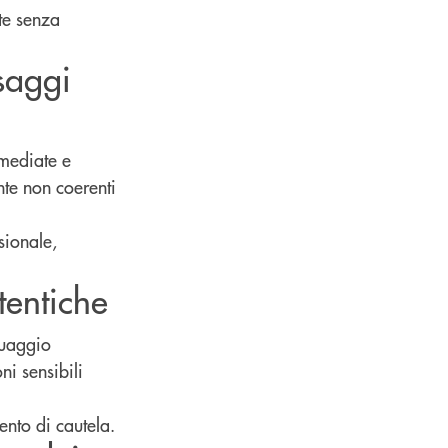
te senza
saggi
mmediate e
ente non coerenti
sionale,
tentiche
guaggio
ni sensibili
ento di cautela.