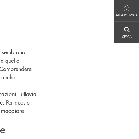
AREA RISERVATA
AREA RISERVATA
CERCA
CERCA
he sembrano
da quelle
e. Comprendere
a anche
azioni. Tuttavia,
e. Per questo
on maggiore
ie