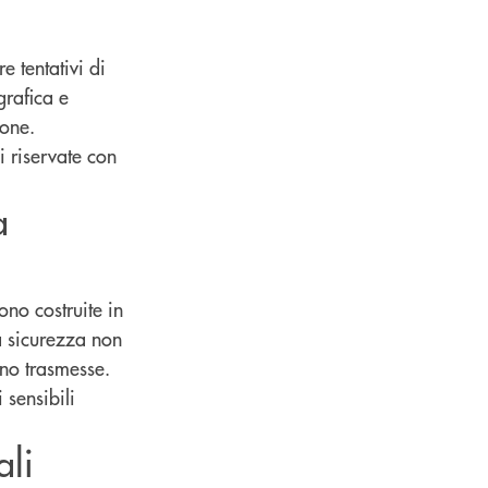
e tentativi di
grafica e
ione.
i riservate con
a
ono costruite in
a sicurezza non
ono trasmesse.
 sensibili
ali