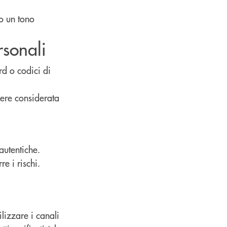
o un tono
rsonali
rd o codici di
.
sere considerata
autentiche.
re i rischi.
ilizzare i canali