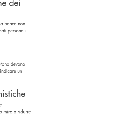
ne dei
Una banca non
dati personali
elefono devono
 indicare un
mistiche
e
 mira a ridurre