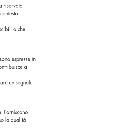
a riservata
 contesto
cibili o che
 sono espresse in
ntribuisce a
tare un segnale
te. Forniscono
so la qualità