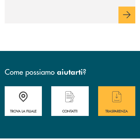
Come possiamo
?
aiutarti
Accedi all' elenco completo delle filiali di BCC Barlassina.
Hai bisogno di assistenza immediata ? Contatt
Hai bisogno di alcuni
TROVA LA FILIALE
CONTATTI
TRASPARENZA