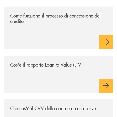
/voce-bcc/come-funziona-il-processo-di-concessione-del-credito/
Come funziona il processo di concessione del
credito
/voce-bcc/cose-il-rapporto-loan-to-value-ltv/
Cos'è il rapporto Loan to Value (LTV)
/voce-bcc/che-cose-il-cvv-della-carta-e-a-cosa-serve/
Che cos'è il CVV della carta e a cosa serve