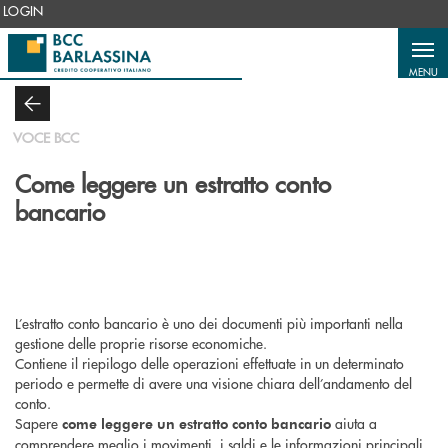
Salta al contenuto principale
LOGIN
MENU
VOCE BCC
Come leggere un estratto conto
bancario
L’estratto conto bancario è uno dei documenti più importanti nella
gestione delle proprie risorse economiche.
Contiene il riepilogo delle operazioni effettuate in un determinato
periodo e permette di avere una visione chiara dell’andamento del
conto.
Sapere
aiuta a
come leggere un estratto conto bancario
comprendere meglio i movimenti, i saldi e le informazioni principali,