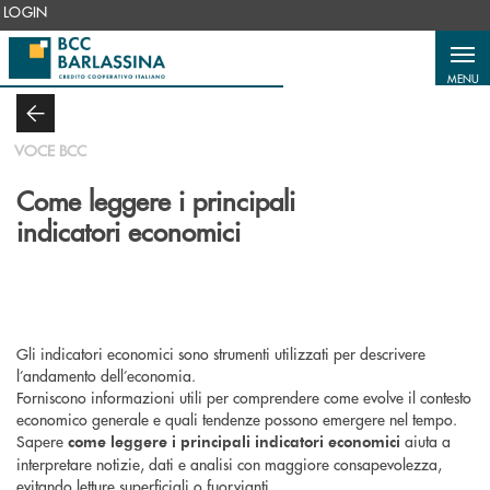
Salta al contenuto principale
LOGIN
MENU
VOCE BCC
Come leggere i principali
indicatori economici
Gli indicatori economici sono strumenti utilizzati per descrivere
l’andamento dell’economia.
Forniscono informazioni utili per comprendere come evolve il contesto
economico generale e quali tendenze possono emergere nel tempo.
Sapere
aiuta a
come leggere i principali indicatori economici
interpretare notizie, dati e analisi con maggiore consapevolezza,
evitando letture superficiali o fuorvianti.