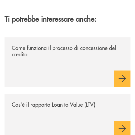
Ti potrebbe interessare anche:
/voce-bcc/come-funziona-il-processo-di-concessione-del-credito/
Come funziona il processo di concessione del
credito
/voce-bcc/cose-il-rapporto-loan-to-value-ltv/
Cos'è il rapporto Loan to Value (LTV)