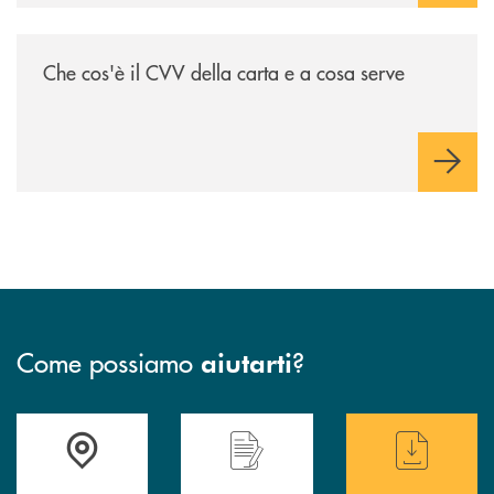
/voce-bcc/che-cose-il-cvv-della-carta-e-a-cosa-serve/
Che cos'è il CVV della carta e a cosa serve
Come possiamo
?
aiutarti
Accedi all' elenco completo delle filiali di BCC Barlassina.
Hai bisogno di assistenza immediata ? Contatt
Hai bisogno di alcuni