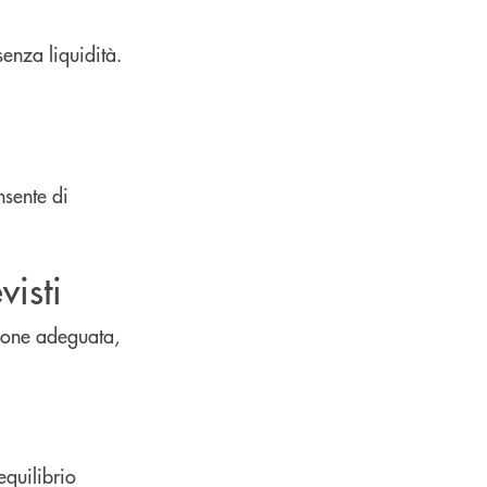
enza liquidità.
nsente di
visti
zione adeguata,
equilibrio