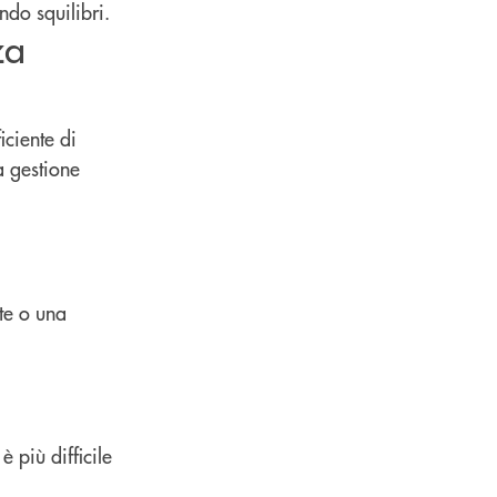
ndo squilibri.
za
iciente di
a gestione
te o una
è più difficile