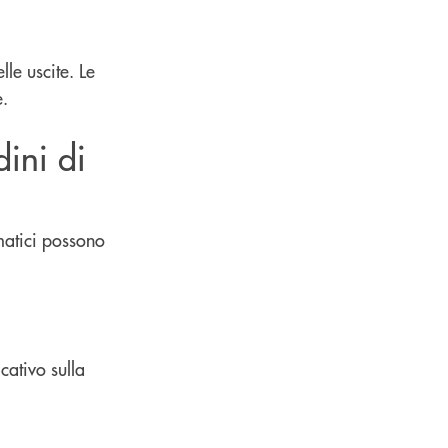
lle uscite. Le
e.
dini di
matici possono
cativo sulla