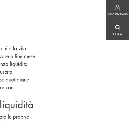
AREA RISERVATA
AREA RISERVATA
CERCA
CERCA
enità la vita
ivare a fine mese
nza liquidità
uscite.
ese quotidiane.
ire con
liquidità
ato le proprie
.