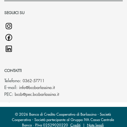
SEGUICI SU
CONTATTI
Telefono:
0362-57711
(si apre l’app di posta elettronica)
E-mail:
info@bccbarlassina.it
(si apre l’app di posta elettronica)
PEC:
bccb@pec.bccbarlassina.it
© 2026 Banca di Credito Cooperativo di Barlassina - Società
Cooperativa - Società partecipante al Gruppo IVA Cassa Centrale
Banca · P.Iva 02529020220
Crediti
|
Note legali