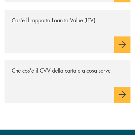
/voce-bcc/cose-il-rapporto-loan-to-value-ltv/
Cos'è il rapporto Loan to Value (LTV)
/voce-bcc/che-cose-il-cvv-della-carta-e-a-cosa-serve/
Che cos'è il CVV della carta e a cosa serve