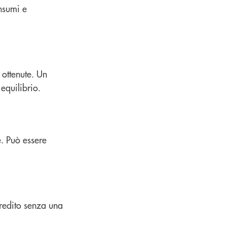
nsumi e
 ottenute. Un
equilibrio.
e. Può essere
credito senza una