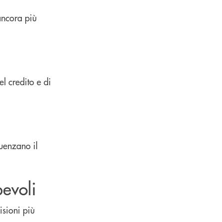
ancora più
l credito e di
luenzano il
evoli
sioni più