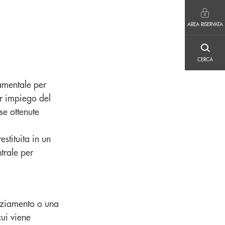
AREA RISERVATA
AREA RISERVATA
CERCA
CERCA
amentale per
er impiego del
se ottenute
stituita in un
trale per
anziamento o una
cui viene