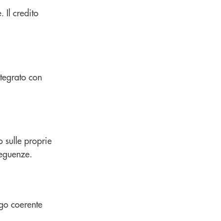
 Il credito
ntegrato con
o sulle proprie
seguenze.
ego coerente