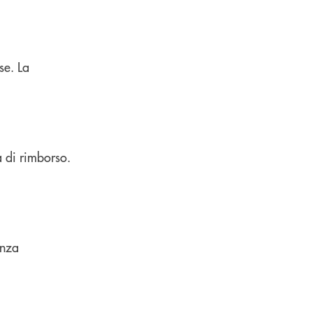
se. La
à di rimborso.
enza