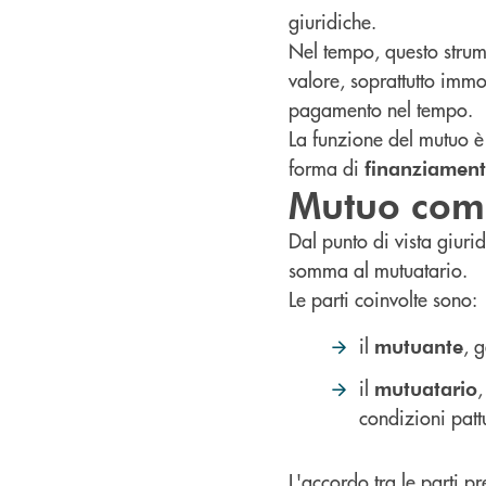
giuridiche.
Nel tempo, questo strum
valore, soprattutto immo
pagamento nel tempo.
La funzione del mutuo è 
forma di
finanziament
Mutuo come
Dal punto di vista giuri
somma al mutuatario.
Le parti coinvolte sono:
il
, 
mutuante
il
,
mutuatario
condizioni pattu
L'accordo tra le parti 