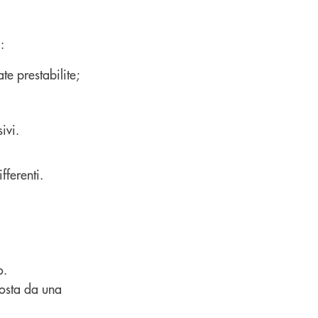
:
te prestabilite;
ivi.
fferenti.
o.
posta da una