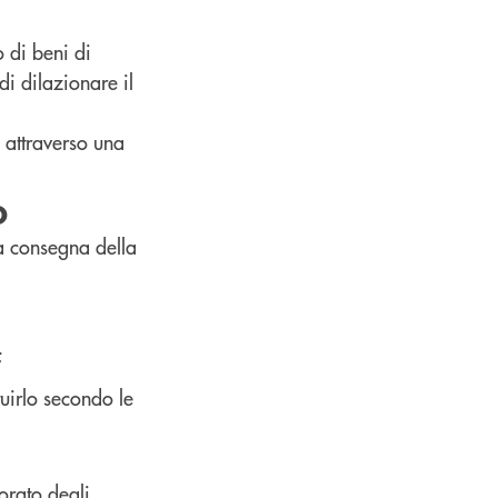
 di beni di
i dilazionare il
 attraverso una
o
la consegna della
;
tuirlo secondo le
orato degli