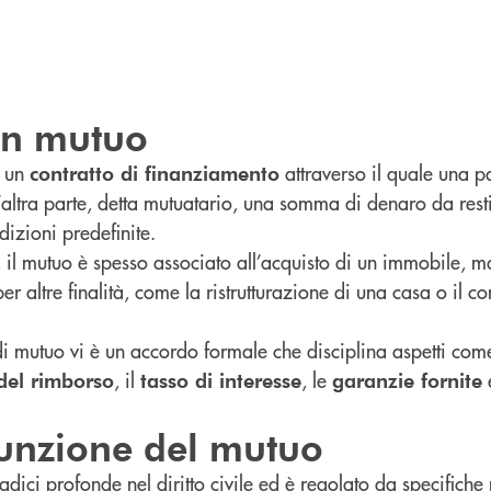
un mutuo
a un
attraverso il quale una pa
contratto di finanziamento
altra parte, detta mutuatario, una somma di denaro da resti
izioni predefinite.
il mutuo è spesso associato all’acquisto di un immobile, ma
er altre finalità, come la ristrutturazione di una casa o il 
 di mutuo vi è un accordo formale che disciplina aspetti co
, il
, le
del rimborso
tasso di interesse
garanzie fornite
funzione del mutuo
radici profonde nel diritto civile ed è regolato da specifich