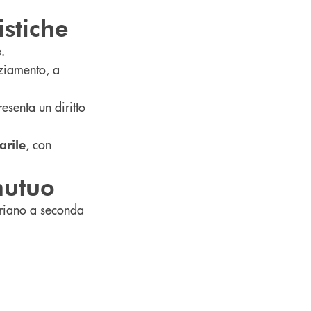
istiche
.
nziamento, a
esenta un diritto
, con
arile
mutuo
ariano a seconda