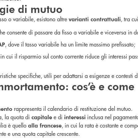
ogie di mutuo
sso o variabile, esistono altre
, tra cui
varianti contrattuali
che consente di passare da fisso a variabile e viceversa in da
, dove il tasso variabile ha un limite massimo prefissato;
AP
 in cui il risparmio sul conto corrente riduce gli interessi pass
stiche specifiche, utili per adattarsi a esigenze e contesti di
mmortamento: cos’è e come
rappresenta il calendario di restituzione del mutuo.
mento
a, la quota di
e di
inclusa nel pagament
capitale
interessi
alia è quello
, in cui la rata è costante e com
alla francese
nte e una quota capitale crescente.