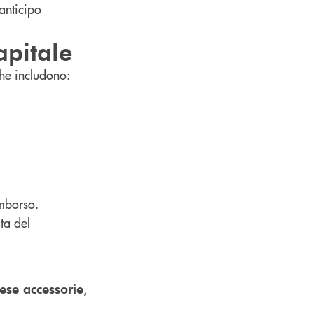
anticipo
apitale
he includono:
imborso.
ata del
,
ese accessorie