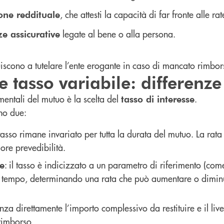
, che attesti la capacità di far fronte alle rat
ne reddituale
legate al bene o alla persona.
ze assicurative
iscono a tutelare l’ente erogante in caso di mancato rimbor
 e tasso variabile: differenze
entali del mutuo è la scelta del
.
tasso di interesse
no due:
l tasso rimane invariato per tutta la durata del mutuo. La rata
re prevedibilità.
: il tasso è indicizzato a un parametro di riferimento (come
le
l tempo, determinando una rata che può aumentare o dimin
enza direttamente l’importo complessivo da restituire e il livel
 rimborso.