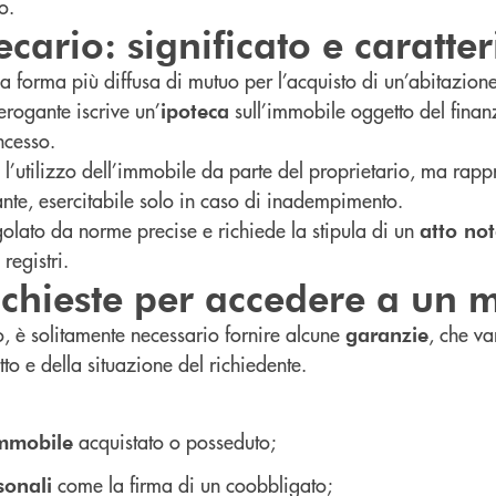
o.
cario: significato e caratter
a forma più diffusa di mutuo per l’acquisto di un’abitazione
 erogante iscrive un’
sull’immobile oggetto del fina
ipoteca
ncesso.
l’utilizzo dell’immobile da parte del proprietario, ma rappr
nte, esercitabile solo in caso di inadempimento.
golato da norme precise e richiede la stipula di un
atto not
registri.
ichieste per accedere a un 
, è solitamente necessario fornire alcune
, che v
garanzie
tto e della situazione del richiedente.
acquistato o posseduto;
immobile
come la firma di un coobbligato;
sonali