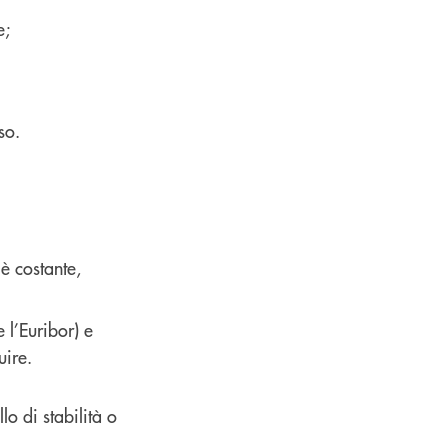
e;
so.
 è costante,
 l’Euribor) e
uire.
lo di stabilità o