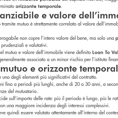
erminato
.
orizzonte temporale
anziabile e valore dell’imm
tramite mutuo è strettamente correlato al valore dell’immob
e
 erogabile non copre l’intero valore del bene, ma solo una
p
i prudenziali e valutativi.
del mutuo e valore dell’immobile viene definito
Loan To Val
eneralmente associato a un minor rischio per l’istituto finan
 mutuo e orizzonte tempora
 uno degli elementi più significativi del contratto.
ni fino a periodi più lunghi, anche di 20 o 30 anni, a seco
nze del mutuatario.
cide sull’importo delle rate: più il periodo è lungo, più le r
con una maggiore incidenza degli interessi complessivi.
ve quindi essere valutato attentamente all’interno del conte