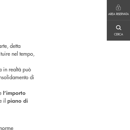
AREA RISERVATA
AREA RISERVATA
CERCA
CERCA
rte, detta
tuire nel tempo,
 in realtà può
consolidamento di
me
l’importo
e il
piano di
e norme