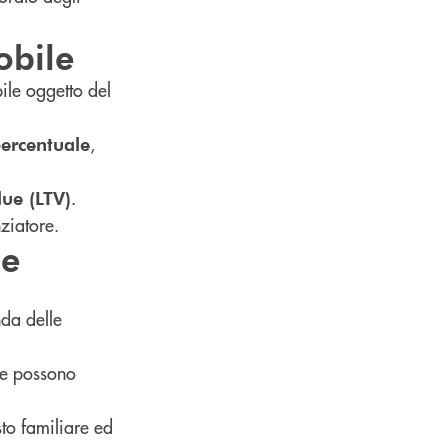
obile
ile oggetto del
,
ercentuale
.
ue (LTV)
ziatore.
le
nda delle
ate possono
sto familiare ed