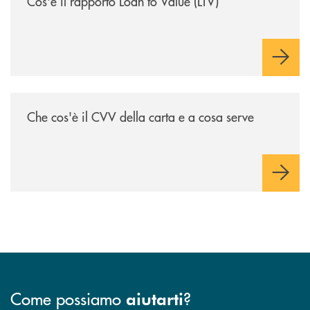
Cos'è il rapporto Loan to Value (LTV)
/voce-bcc/che-cose-il-cvv-della-carta-e-a-cosa-serve/
Che cos'è il CVV della carta e a cosa serve
Come possiamo
?
aiutarti