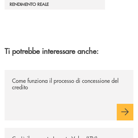
RENDIMENTO REALE
Ti potrebbe interessare anche:
/voce-bcc/come-funziona-il-processo-di-concessione-del-credito/
Come funziona il processo di concessione del
credito
/voce-bcc/cose-il-rapporto-loan-to-value-ltv/