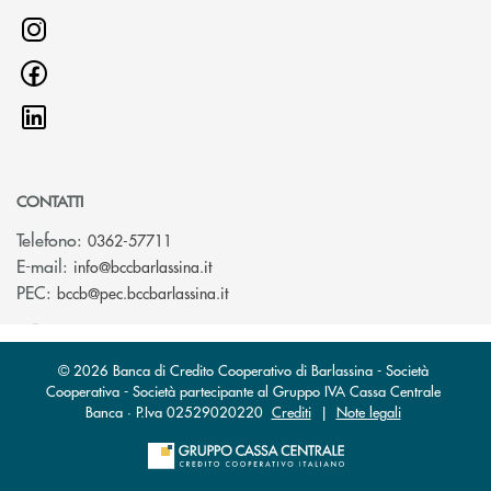
CONTATTI
Telefono:
0362-57711
(si apre l’app di posta elettronica)
E-mail:
info@bccbarlassina.it
(si apre l’app di posta elettronica)
PEC:
bccb@pec.bccbarlassina.it
© 2026 Banca di Credito Cooperativo di Barlassina - Società
Cooperativa - Società partecipante al Gruppo IVA Cassa Centrale
Banca · P.Iva 02529020220
Crediti
|
Note legali