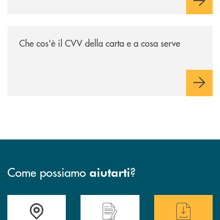
/voce-bcc/che-cose-il-cvv-della-carta-e-a-cosa-serve/
Che cos'è il CVV della carta e a cosa serve
Come possiamo
?
aiutarti
Accedi all' elenco completo delle filiali di BCC Barlassina.
Hai bisogno di assistenza immediata ? Contatt
Hai bisogno di alcuni