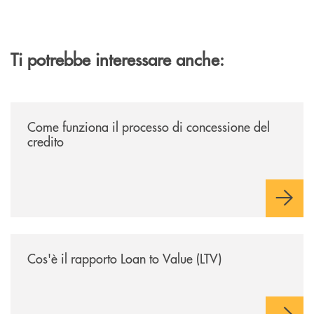
Ti potrebbe interessare anche:
/voce-bcc/come-funziona-il-processo-di-concessione-del-credito/
Come funziona il processo di concessione del
credito
/voce-bcc/cose-il-rapporto-loan-to-value-ltv/
Cos'è il rapporto Loan to Value (LTV)