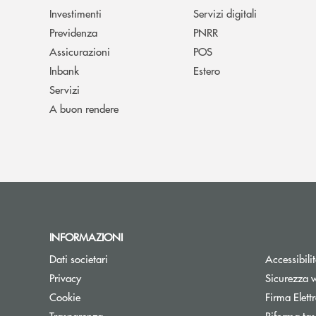
Investimenti
Servizi digitali
Previdenza
PNRR
Assicurazioni
POS
Inbank
Estero
Servizi
A buon rendere
INFORMAZIONI
Dati societari
Accessibili
Privacy
Sicurezza 
Cookie
Firma Elet
Trasparenza
Riforma tas