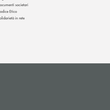
ocumenti societari
odice Etico
olidarietà in rete