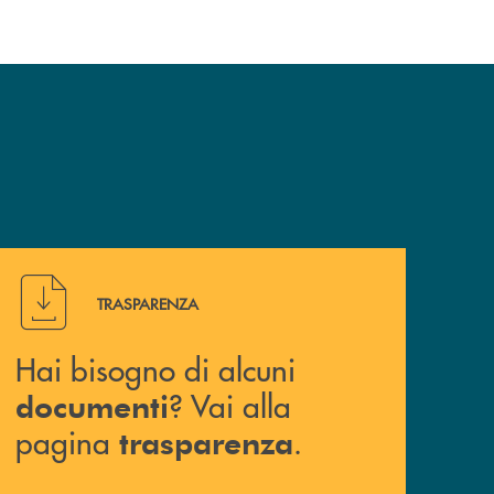
Hai bisogno di alcuni documenti ? Vai alla pagina traspa
TRASPARENZA
Hai bisogno di alcuni
? Vai alla
documenti
pagina
.
trasparenza