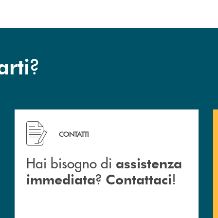
?
arti
 Barlassina.
Hai bisogno di assistenza immediata ? Contattaci !
CONTATTI
Hai bisogno di
assistenza
?
!
immediata
Contattaci