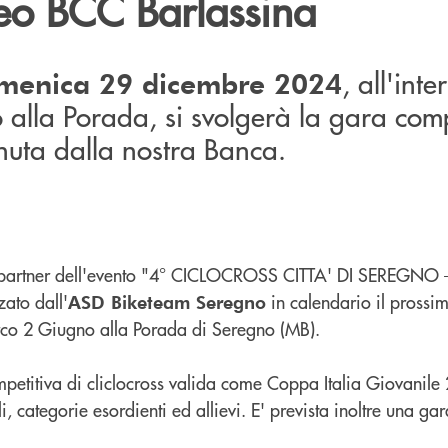
eo BCC Barlassina
, all'inte
menica 29 dicembre 2024
alla Porada, si svolgerà la gara comp
enuta dalla nostra Banca.
 partner dell'evento "4° CICLOCROSS CITTA' DI SEREGNO 
zato dall'
in calendario il pross
ASD Biketeam Seregno
arco 2 Giugno alla Porada di Seregno (MB).
ompetitiva di cliclocross valida come Coppa Italia Giovanil
i, categorie esordienti ed allievi. E' prevista inoltre una ga