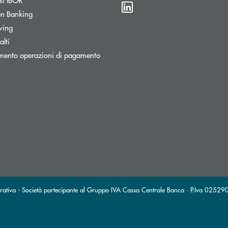
n Banking
wing
lti
mento operazioni di pagamento
stra
ronica)
ttronica)
erativa - Società partecipante al Gruppo IVA Cassa Centrale Banca · P.Iva 025