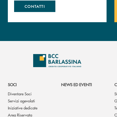
CONTATTI
SOCI
NEWS ED EVENTI
C
Diventare Soci
S
Servizi agevolati
G
Iniziative dedicate
T
Area Riservata
O