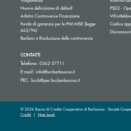
Nuova definizione di default
PSD2 - Ope
Apre una nuova finestra
Arbitro Controversie Finanziarie
Whistleblo
Fondo di garanzia per le PMI MISE (legge
Codice appa
Apre una nuova finestra
662/96)
Disconosci
Apre una nuova fine
Reclami e Risoluzione delle controversie
CONTATTI
Telefono:
0362-57711
(si apre l’app di posta elett
E-mail:
info@bccbarlassina.it
(si apre l’app di posta ele
PEC:
bccb@pec.bccbarlassina.it
© 2026 Banca di Credito Cooperativo di Barlassina - Società Coop
Crediti
|
Note legali