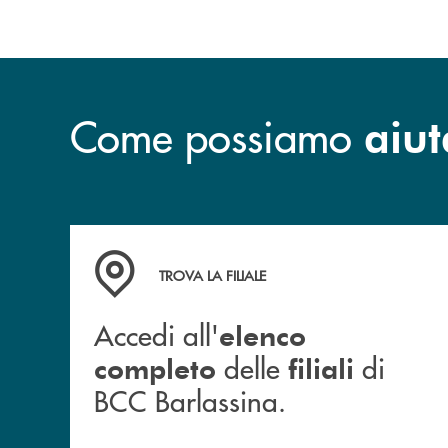
Come possiamo
aiut
Accedi all' elenco completo delle filiali di BCC
TROVA LA FILIALE
Accedi all'
elenco
delle
di
completo
filiali
BCC Barlassina.