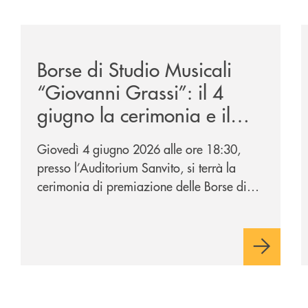
to-di-claudio-borghi/
/news/borse-di-studio-musicali-giovanni-grassi/
/
Borse di Studio Musicali
“Giovanni Grassi”: il 4
giugno la cerimonia e il
concerto di premiazione
Giovedì 4 giugno 2026 alle ore 18:30,
presso l’Auditorium Sanvito, si terrà la
cerimonia di premiazione delle Borse di
Studio Musicali “Giovanni Grassi”,
iniziativa promossa dalla BCC di
Barlassina in collaborazione con
l’Accademia Musicale Gaetano Marziali di
Seveso.