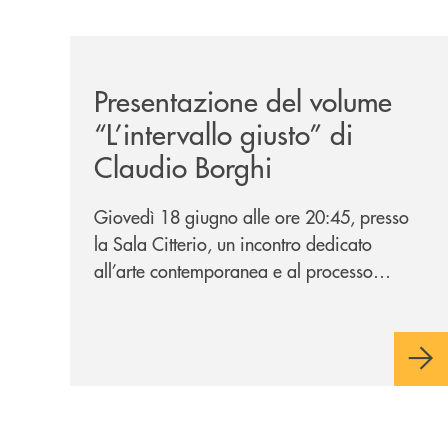
/news/presentazione-del-volume-l-intervallo-gius
Presentazione del volume
“L’intervallo giusto” di
Claudio Borghi
Giovedì 18 giugno alle ore 20:45, presso
la Sala Citterio, un incontro dedicato
all’arte contemporanea e al processo
creativo attraverso il nuovo volume dello
scultore barlassinese.