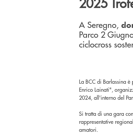
2025 Trof
A Seregno,
do
Parco 2 Giugno 
ciclocross sost
La BCC di Barlassina è
Enrico Lainati", organiz
2024, all'interno del P
Si tratta di una gara c
rappresentative regional
amatori.