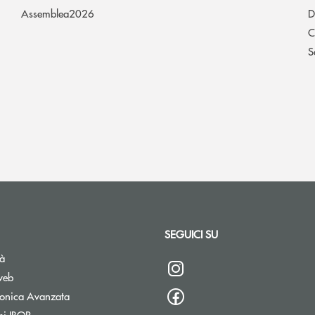
Assemblea2026
D
C
S
SEGUICI SU
tà
web
tronica Avanzata
si IBOR