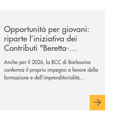
news/contributi-beretta-caspani-2026/
Opportunità per giovani:
riparte l’iniziativa dei
Contributi "Beretta-
Caspani"
Anche per il 2026, la BCC di Barlassina
conferma il proprio impegno a favore della
formazione e dell’imprenditorialità
giovanile, con contributi per un totale di
20.000 euro.