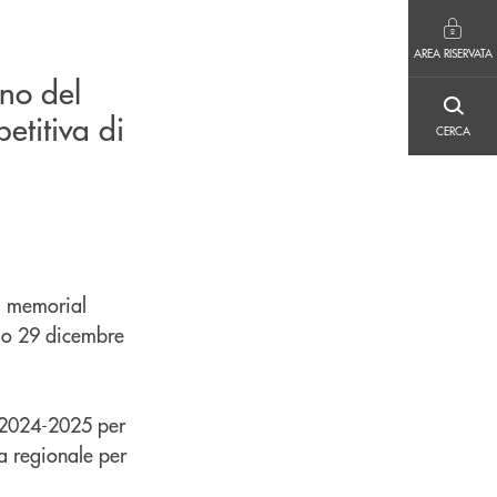
AREA RISERVATA
AREA RISERVATA
rno del
CERCA
etitiva di
CERCA
- memorial
imo 29 dicembre
e 2024-2025 per
ra regionale per