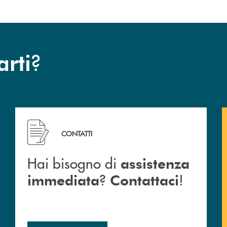
?
arti
 Barlassina.
Hai bisogno di assistenza immediata ? Contattaci !
CONTATTI
Hai bisogno di
assistenza
?
!
immediata
Contattaci