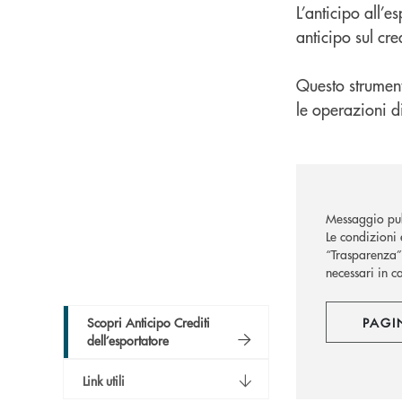
L’anticipo all’e
anticipo sul cre
Questo strumento
le operazioni d
Messaggio pub
Le condizioni 
“Trasparenza” 
necessari in c
Scopri Anticipo Crediti
PAGI
dell’esportatore
Link utili