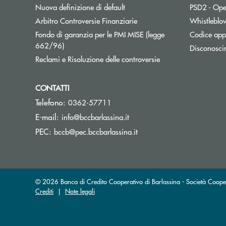
Nuova definizione di default
PSD2 - Ope
Apre una nuova finestra
Arbitro Controversie Finanziarie
Whistleblo
Fondo di garanzia per le PMI MISE (legge
Codice appa
Apre una nuova finestra
662/96)
Disconosci
Apre una nuova fine
Reclami e Risoluzione delle controversie
CONTATTI
Telefono:
0362-57711
(si apre l’app di posta elett
E-mail:
info@bccbarlassina.it
(si apre l’app di posta ele
PEC:
bccb@pec.bccbarlassina.it
© 2026 Banca di Credito Cooperativo di Barlassina - Società Coop
Crediti
|
Note legali