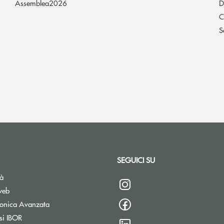
Assemblea2026
D
C
S
SEGUICI SU
tà
web
tronica Avanzata
si IBOR