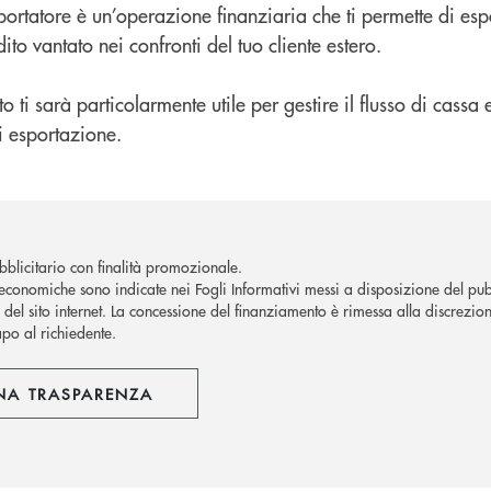
sportatore è un’operazione finanziaria che ti permette di esp
dito vantato nei confronti del tuo cliente estero.
 ti sarà particolarmente utile per gestire il flusso di cassa 
i esportazione.
blicitario con finalità promozionale.
economiche sono indicate nei Fogli Informativi messi a disposizione del pubb
del sito internet.
La concessione del finanziamento è rimessa alla discrezion
apo al richiedente.
NA TRASPARENZA