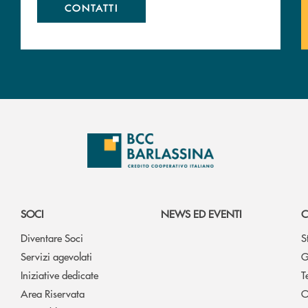
CONTATTI
SOCI
NEWS ED EVENTI
C
Diventare Soci
S
Servizi agevolati
G
Iniziative dedicate
T
Area Riservata
O