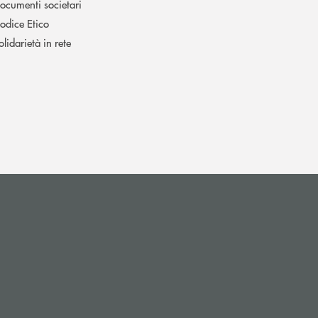
ocumenti societari
odice Etico
olidarietà in rete