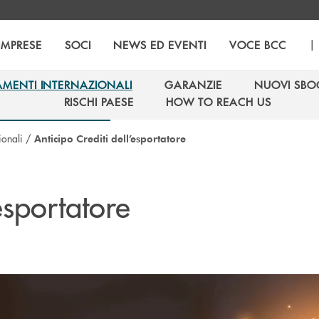
|
IMPRESE
SOCI
NEWS ED EVENTI
VOCE BCC
AMENTI INTERNAZIONALI
GARANZIE
NUOVI SBO
AMENTI INTERNAZIONALI
GARANZIE
NUOVI SBO
RISCHI PAESE
HOW TO REACH US
RISCHI PAESE
HOW TO REACH US
ionali
/
Anticipo Crediti dell’esportatore
esportatore