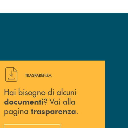
Hai bisogno di alcuni documenti ? Vai alla pagina traspa
TRASPARENZA
Hai bisogno di alcuni
? Vai alla
documenti
pagina
.
trasparenza