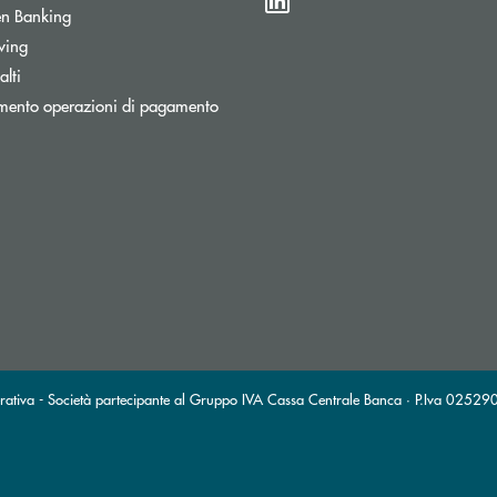
n Banking
wing
lti
mento operazioni di pagamento
stra
ronica)
ttronica)
erativa - Società partecipante al Gruppo IVA Cassa Centrale Banca · P.Iva 025