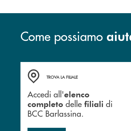
Come possiamo
aiut
Accedi all' elenco completo delle filiali di BCC
TROVA LA FILIALE
Accedi all'
elenco
delle
di
completo
filiali
BCC Barlassina.