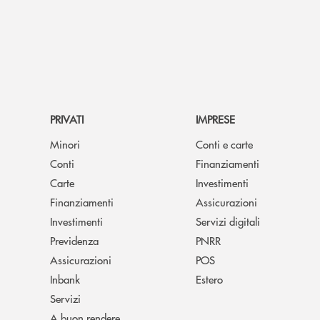
PRIVATI
IMPRESE
Minori
Conti e carte
Conti
Finanziamenti
Carte
Investimenti
Finanziamenti
Assicurazioni
Investimenti
Servizi digitali
Previdenza
PNRR
Assicurazioni
POS
Inbank
Estero
Servizi
A buon rendere