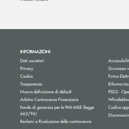
INFORMAZIONI
Dati societari
Accessibili
Privacy
Sicurezza 
Cookie
Firma Elet
Trasparenza
Riforma tas
Nuova definizione di default
PSD2 - Ope
Apre una nuova finestra
Arbitro Controversie Finanziarie
Whistleblo
Fondo di garanzia per le PMI MISE (legge
Codice appa
Apre una nuova finestra
662/96)
Disconosci
Apre una nuova fine
Reclami e Risoluzione delle controversie