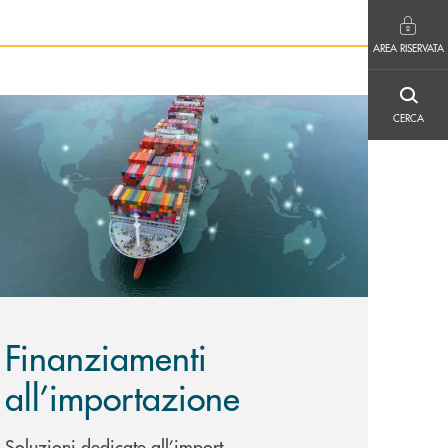
AREA RISERVATA
AREA RISERVATA
CERCA
ione&nbsp;
copri di più Finanziamenti all’importazione
CERCA
Finanziamenti
all’importazione
Soluzioni dedicate all’import