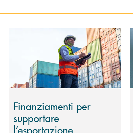
ia ed Estero con garanzia SACE
Scopri di più Finanziamenti per supportare l’esportaz
S
Finanziamenti per
supportare
l’esportazione