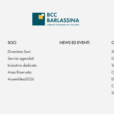
SOCI
NEWS ED EVENTI
C
Diventare Soci
S
Servizi agevolati
G
Iniziative dedicate
T
Area Riservata
O
Assemblea2026
D
C
S