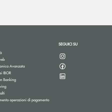
SEGUICI SU
tà
web
tronica Avanzata
si IBOR
n Banking
wing
lti
mento operazioni di pagamento
stra