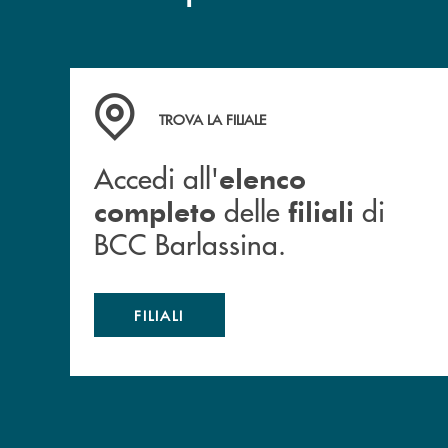
Accedi all' elenco completo delle filiali di BCC
TROVA LA FILIALE
Accedi all'
elenco
delle
di
completo
filiali
BCC Barlassina.
FILIALI