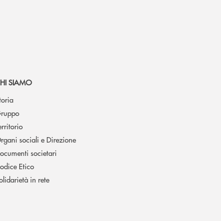
HI SIAMO
toria
ruppo
erritorio
rgani sociali e Direzione
ocumenti societari
odice Etico
olidarietà in rete