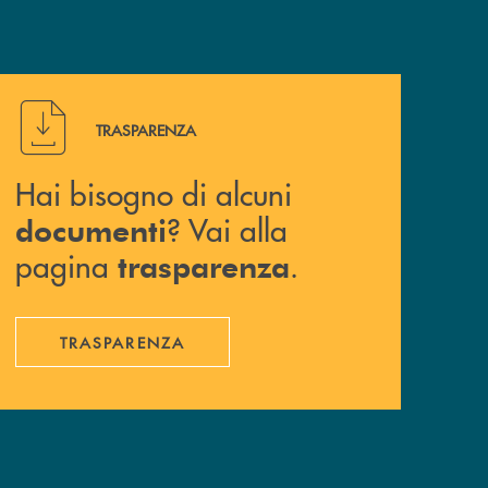
Hai bisogno di alcuni documenti ? Vai alla pagina traspa
TRASPARENZA
Hai bisogno di alcuni
? Vai alla
documenti
pagina
.
trasparenza
TRASPARENZA