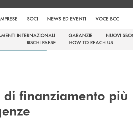
|
IMPRESE
SOCI
NEWS ED EVENTI
VOCE BCC
AMENTI INTERNAZIONALI
GARANZIE
NUOVI SBO
AMENTI INTERNAZIONALI
GARANZIE
NUOVI SBO
RISCHI PAESE
HOW TO REACH US
RISCHI PAESE
HOW TO REACH US
e di finanziamento più
igenze