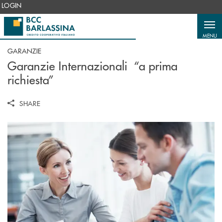
Salta al contenuto principale
LOGIN
MENU
GARANZIE
Garanzie Internazionali “a prima
richiesta”
SHARE