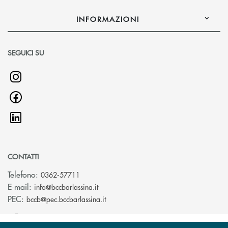
INFORMAZIONI
SEGUICI SU
CONTATTI
Telefono:
0362-57711
(si apre l’app di posta elettronica)
E-mail:
info@bccbarlassina.it
(si apre l’app di posta elettronica)
PEC:
bccb@pec.bccbarlassina.it