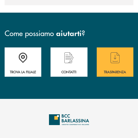
Come possiamo
?
aiutarti
Accedi all' elenco completo delle filiali di BCC Barlassina.
Hai bisogno di assistenza immediata ? Contatt
Hai bisogno di alcuni
TROVA LA FILIALE
CONTATTI
TRASPARENZA