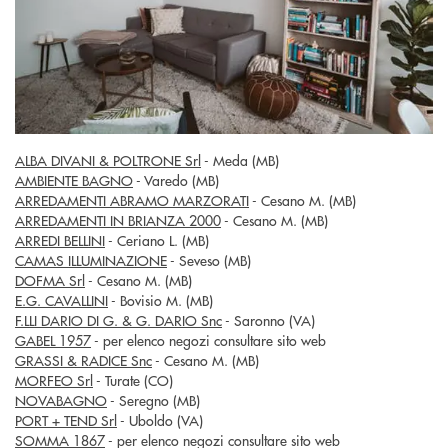
ALBA DIVANI & POLTRONE Srl
- Meda (MB)
AMBIENTE BAGNO
- Varedo (MB)
ARREDAMENTI ABRAMO MARZORATI
- Cesano M. (MB)
ARREDAMENTI IN BRIANZA 2000
- Cesano M. (MB)
ARREDI BELLINI
- Ceriano L. (MB)
CAMAS ILLUMINAZIONE
- Seveso (MB)
DOFMA Srl
- Cesano M. (MB)
E.G. CAVALLINI
- Bovisio M. (MB)
F.LLI DARIO DI G. & G. DARIO Snc
- Saronno (VA)
GABEL 1957
- per elenco negozi consultare sito web
GRASSI & RADICE Snc
- Cesano M. (MB)
MORFEO Srl
- Turate (CO)
NOVABAGNO
- Seregno (MB)
PORT + TEND Srl
- Uboldo (VA)
SOMMA 1867
- per elenco negozi consultare sito web