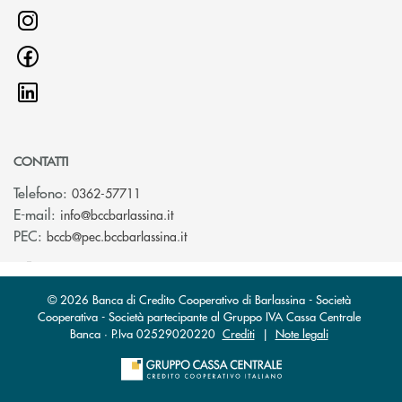
CONTATTI
Telefono:
0362-57711
(si apre l’app di posta elettronica)
E-mail:
info@bccbarlassina.it
(si apre l’app di posta elettronica)
PEC:
bccb@pec.bccbarlassina.it
© 2026 Banca di Credito Cooperativo di Barlassina - Società
Cooperativa - Società partecipante al Gruppo IVA Cassa Centrale
Banca · P.Iva 02529020220
Crediti
|
Note legali