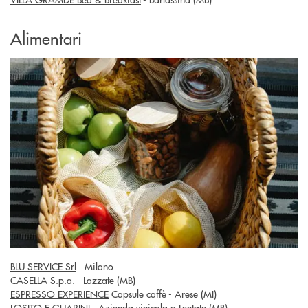
Alimentari
BLU SERVICE Srl
- Milano
CASELLA S.p.a.
- Lazzate (MB)
ESPRESSO EXPERIENCE
Capsule caffè - Arese (MI)
LOSITO E GUARINI
- Azienda vinicola a Lentate (MB)