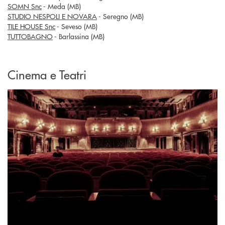
SOMN Snc
- Meda (MB)
STUDIO NESPOLI E NOVARA
- Seregno (MB)
TILE HOUSE Snc
- Seveso (MB)
TUTTOBAGNO
- Barlassina (MB)
Cinema e Teatri