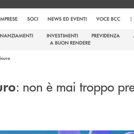
|
IMPRESE
SOCI
NEWS ED EVENTI
VOCE BCC
INANZIAMENTI
INVESTIMENTI
PREVIDENZA
INANZIAMENTI
INVESTIMENTI
PREVIDENZA
A BUON RENDERE
A BUON RENDERE
ìcuro
: non è mai troppo pre
uro