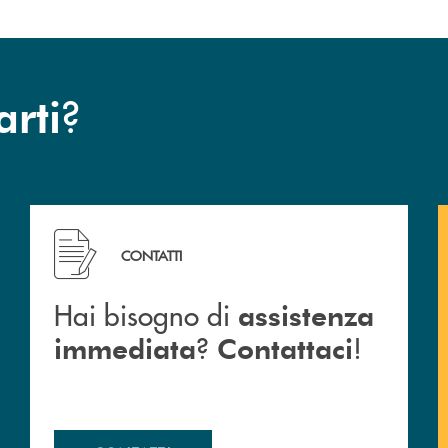
?
arti
 Barlassina.
Hai bisogno di assistenza immediata ? Contattaci !
CONTATTI
Hai bisogno di
assistenza
?
!
immediata
Contattaci