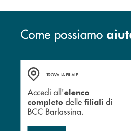
Come possiamo
aiut
Accedi all' elenco completo delle filiali di BCC
TROVA LA FILIALE
Accedi all'
elenco
delle
di
completo
filiali
BCC Barlassina.