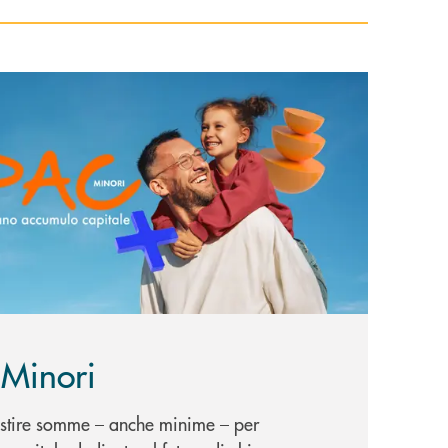
più PAC Minori
Minori
estire somme – anche minime – per