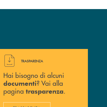
Hai bisogno di alcuni documenti ? Vai alla pagina traspa
TRASPARENZA
Hai bisogno di alcuni
? Vai alla
documenti
pagina
.
trasparenza