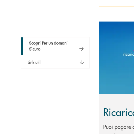
Scopri di più R
Scopri Per un domani
Sìcuro
Link utili
Ricari
Puoi pagare o