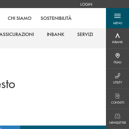
LOGIN
CHI SIAMO
SOSTENIBILITÀ
MENU
menu destra
ASSICURAZIONI
INBANK
SERVIZI
INBANK
ASSICURAZIONI
INBANK
SERVIZI
INBANK
FILIALI
FILIALI
sto
UTILITY
UTILITY
CONTATTI
CONTATTI
NEWSLETTER
NEWSLETTER