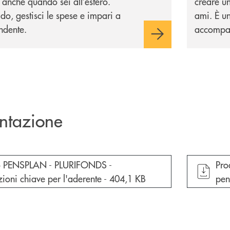
anche quando sei all’estero.
creare un
aldo, gestisci le spese e impari a
ami. È un
ndente.
accompagn
ntazione
cumento in una nuova finestra
apr
o PENSPLAN - PLURIFONDS -
Pro
ioni chiave per l'aderente -
404,1 KB
pen