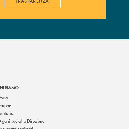
TRASPARENZA
HI SIAMO
toria
ruppo
erritorio
rgani sociali e Direzione
ocumenti societari