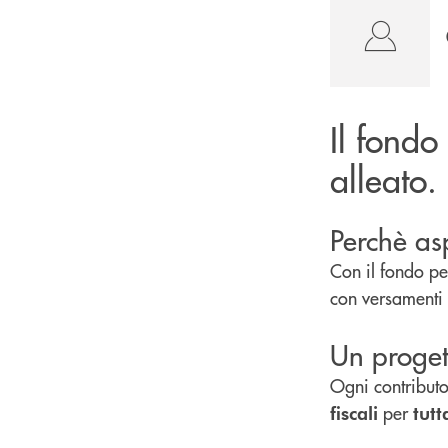
Il fondo
alleato.
Perchè as
Con il fondo pen
con versamenti 
Un proget
Ogni contributo
per
fiscali
tutt