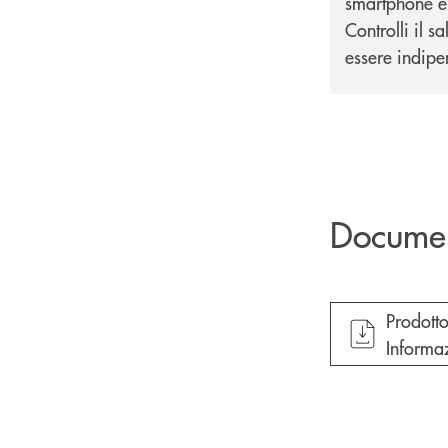
smartphone e 
Controlli il s
essere indipe
Docume
apre do
Prodott
Informaz