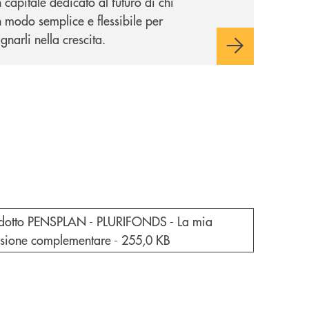
 capitale dedicato al futuro di chi
 modo semplice e flessibile per
arli nella crescita.
e documento in una nuova finestra
dotto PENSPLAN - PLURIFONDS - La mia
sione complementare -
255,0 KB