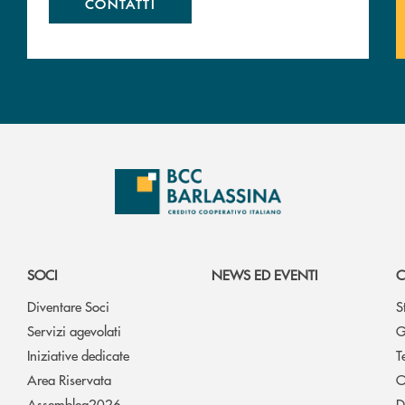
CONTATTI
SOCI
NEWS ED EVENTI
C
Diventare Soci
S
Servizi agevolati
G
Iniziative dedicate
T
Area Riservata
O
Assemblea2026
D