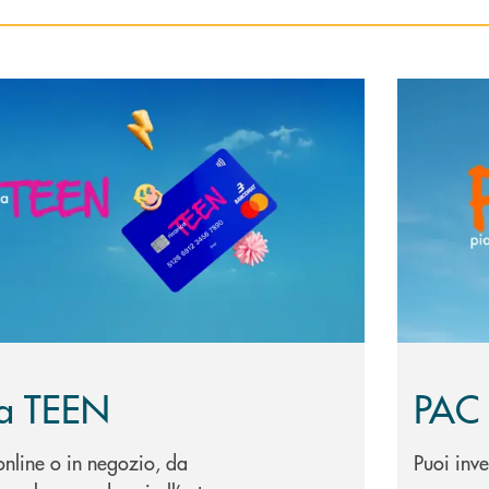
icarica TEEN
Scopri di 
ca TEEN
PAC 
nline o in negozio, da
Puoi inv