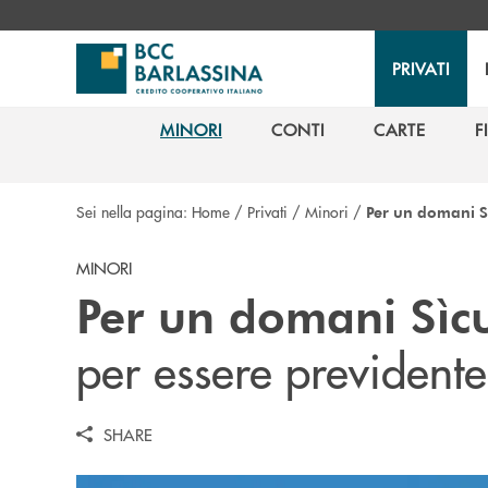
Salta al contenuto principale
PRIVATI
MINORI
CONTI
CARTE
F
MINORI
CONTI
CARTE
F
Sei nella pagina:
Home
/
Privati
/
Minori
/
Per un domani S
MINORI
Per un domani Sìc
per essere previdente
SHARE