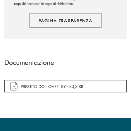
requisiti necessari in capo al richiedente.
PAGINA TRASPARENZA
Documentazione
apre documento in una nuova finestra
PRESTITO DO - OVER18Y -
80,3 KB