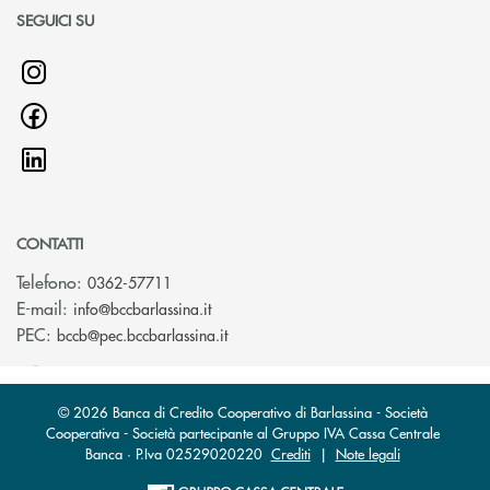
SEGUICI SU
CONTATTI
Telefono:
0362-57711
(si apre l’app di posta elettronica)
E-mail:
info@bccbarlassina.it
(si apre l’app di posta elettronica)
PEC:
bccb@pec.bccbarlassina.it
© 2026 Banca di Credito Cooperativo di Barlassina - Società
Cooperativa - Società partecipante al Gruppo IVA Cassa Centrale
Banca · P.Iva 02529020220
Crediti
|
Note legali