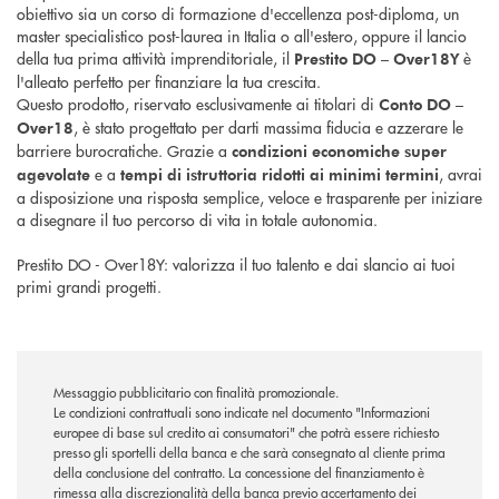
obiettivo sia un corso di formazione d'eccellenza post-diploma, un
master specialistico post-laurea in Italia o all'estero, oppure il lancio
della tua prima attività imprenditoriale, il
è
Prestito DO – Over18Y
l'alleato perfetto per finanziare la tua crescita.
Questo prodotto, riservato esclusivamente ai titolari di
Conto DO –
, è stato progettato per darti massima fiducia e azzerare le
Over18
barriere burocratiche. Grazie a
condizioni economiche super
e a
, avrai
agevolate
tempi di istruttoria ridotti ai minimi termini
a disposizione una risposta semplice, veloce e trasparente per iniziare
a disegnare il tuo percorso di vita in totale autonomia.
Prestito DO - Over18Y: valorizza il tuo talento e dai slancio ai tuoi
primi grandi progetti.
Messaggio pubblicitario con finalità promozionale.
Le condizioni contrattuali sono indicate nel documento "Informazioni
europee di base sul credito ai consumatori" che potrà essere richiesto
presso gli sportelli della banca e che sarà consegnato al cliente prima
della conclusione del contratto. La concessione del finanziamento è
rimessa alla discrezionalità della banca previo accertamento dei