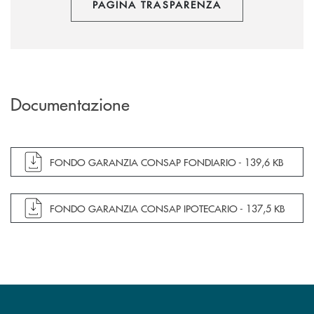
PAGINA TRASPARENZA
Documentazione
apre documento in una nuova finestra
FONDO GARANZIA CONSAP FONDIARIO -
139,6 KB
apre documento in una nuova finestra
FONDO GARANZIA CONSAP IPOTECARIO -
137,5 KB