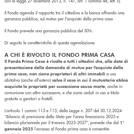
con la legge 27 dicembre 2013, n. 147, art. 1 comma 48, lett. c).
Il Fondo agevola il rapporto tra il cittadino e la banca offrendo una
garanzia pubblica, sul mutuo per l'acquisto della prima casa.
Il Fondo prevede una garanzia pubblica del 50%.
Di seguito le caratteristiche di questa agevolazione.
A CHI È RIVOLTO IL FONDO PRIMA CASA
Il Fondo Prima Casa è rivolto a tutti i cittadini che, alla data di
presentazione della domanda di mutuo per l’acquisto della
a uso
prima casa, non siano proprietari di altri immobili
abitativo (anche all’estero)
salvo il caso in cui il mutuatario abbia
, anche in
acquisito la proprietà per successione causa morte
comunione con altro successore, e che siano ceduti in uso a titolo
gratuito a genitori o fratelli.
L’articolo 1 commi 113 e 115, della Legge n. 207 del 30.12.2024
“Bilancio di previsione dello Stato per l'anno finanziario 2025 e
bilancio pluriennale per il triennio 2025-2027”, prevede che dal
1°
l’accesso al Fondo prima casa è consentito
gennaio 2025