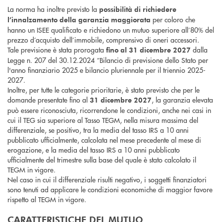
La norma ha inoltre previsto la
possibilità di richiedere
per coloro che
l’innalzamento della garanzia maggiorata
hanno un ISEE qualificato e richiedono un mutuo superiore all’80% del
prezzo d’acquisto dell’immobile, comprensivo di oneri accessori.
Tale previsione è stata prorogata
dalla
fino al 31 dicembre 2027
Legge n. 207 del 30.12.2024 “Bilancio di previsione dello Stato per
l'anno finanziario 2025 e bilancio pluriennale per il triennio 2025-
2027.
Inoltre, per tutte le categorie prioritarie, è stato previsto che per le
domande presentate fino al
, la garanzia elevata
31 dicembre 2027
può essere riconosciuta, ricorrendone le condizioni, anche nei casi in
cui il TEG sia superiore al Tasso TEGM, nella misura massima del
differenziale, se positivo, tra la media del tasso IRS a 10 anni
pubblicato ufficialmente, calcolata nel mese precedente al mese di
erogazione, e la media del tasso IRS a 10 anni pubblicato
ufficialmente del trimestre sulla base del quale è stato calcolato il
TEGM in vigore.
Nel caso in cui il differenziale risulti negativo, i soggetti finanziatori
sono tenuti ad applicare le condizioni economiche di maggior favore
rispetto al TEGM in vigore.
CARATTERISTICHE DEL MUTUO