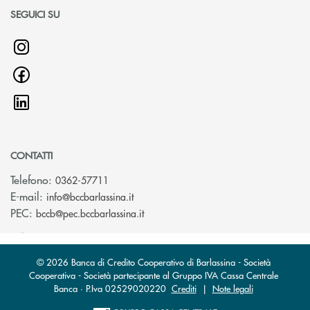
SEGUICI SU
CONTATTI
Telefono:
0362-57711
(si apre l’app di posta elettronica)
E-mail:
info@bccbarlassina.it
(si apre l’app di posta elettronica)
PEC:
bccb@pec.bccbarlassina.it
© 2026 Banca di Credito Cooperativo di Barlassina - Società
Cooperativa - Società partecipante al Gruppo IVA Cassa Centrale
Banca · P.Iva 02529020220
Crediti
|
Note legali