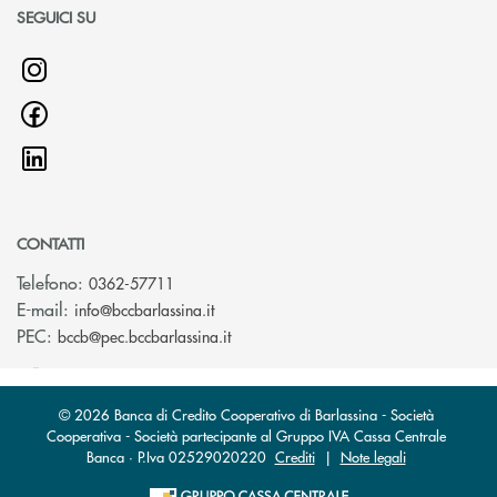
SEGUICI SU
CONTATTI
Telefono:
0362-57711
(si apre l’app di posta elettronica)
E-mail:
info@bccbarlassina.it
(si apre l’app di posta elettronica)
PEC:
bccb@pec.bccbarlassina.it
© 2026 Banca di Credito Cooperativo di Barlassina - Società
Cooperativa - Società partecipante al Gruppo IVA Cassa Centrale
Banca · P.Iva 02529020220
Crediti
|
Note legali