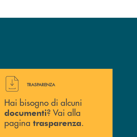
o, i dati personali che La riguardano forniti al Titolare e il
consenso prestato prima della revoca.
186, Roma (RM)
www.garanteprivacy.it
.
perativo di Barlassina – Società Cooperativa, via C. Colombo,
 nonché per ricevere qualsiasi informazione relativa al
Hai bisogno di alcuni documenti ? Vai alla pagina traspa
TRASPARENZA
Hai bisogno di alcuni
do e comunque, al più tardi, entro un mese dal ricevimento della
? Vai alla
documenti
conto della complessità e del numero delle richieste.
pagina
.
trasparenza