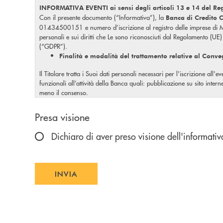
INFORMATIVA EVENTI ai sensi degli articoli 13 e 14 del R
Con il presente documento (“Informativa”), la
Banca di Credito C
01434500151 e numero d’iscrizione al registro delle imprese di Mon
personali e sui diritti che Le sono riconosciuti dal Regolamento (UE
(“GDPR”).
Finalità e modalità del trattamento relative al Conveg
Il Titolare tratta i Suoi dati personali necessari per l'iscrizione all
funzionali all’attività della Banca quali: pubblicazione su sito int
meno il consenso.
I Suoi dati personali saranno trattati per tale finalità fino alla Sua
Scegliere un'opzione
Il trattamento delle immagini avviene mediante strumenti automatizz
Presa visione
riservatezza.
I Soggetti che possono trattare i dati personali
Dichiaro di aver preso visione dell'informativ
Per il perseguimento delle finalità sopra descritte i Suoi dati person
Diritti Interessato
INVIA
In relazione ai trattamenti descritti nella presente Informativa, in qua
INVIA FORM
– diritto di ottenere conferma che sia o meno in
diritto di accesso
stessi;
– ove applicabile, diritto di ottenere, senza ingiu
diritto di rettifica
ove applicabile, d
diritto alla cancellazione (diritto all’oblio) –