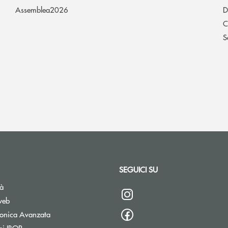
Assemblea2026
D
C
S
SEGUICI SU
tà
web
tronica Avanzata
si IBOR