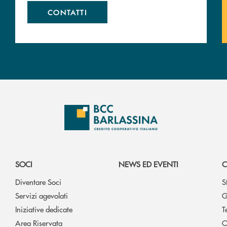
CONTATTI
SOCI
NEWS ED EVENTI
C
Diventare Soci
S
Servizi agevolati
G
Iniziative dedicate
T
Area Riservata
O