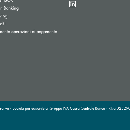
n Banking
wing
lti
mento operazioni di pagamento
stra
ronica)
ttronica)
erativa - Società partecipante al Gruppo IVA Cassa Centrale Banca · P.Iva 025