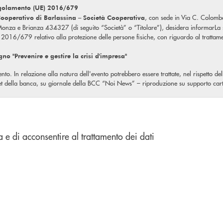
egolamento (UE) 2016/679
, con sede in Via C. Colom
ooperativo di Barlassina – Società Cooperativa
za e Brianza 434327 (di seguito “Società” o “Titolare”), desidera informarLa sull
) 2016/679 relativo alla protezione delle persone fisiche, con riguardo al trattame
no "Prevenire e gestire la crisi d'impresa"
'evento. In relazione alla natura dell'evento potrebbero essere trattate, nel rispetto 
ernet della banca, su giornale della BCC “Noi News” – riproduzione su supporto carta
 decisione di revocare il consenso e/o di ottenere la cessazione del trattamento.
ati e non, con logiche strettamente connesse alle finalità stesse e, comunque, con
a e di acconsentire al trattamento dei dati
ali saranno conosciuti dai dipendenti autorizzati del Titolare.
lità di Interessato Lei potrà esercitare i diritti sanciti dagli articoli dal GDPR (da 1
 corso un trattamento di dati personali che La riguardano e, in tal caso, ottenere 
stificato ritardo, la rettifica dei dati personali inesatti che La riguardano e/o l’in
iritto di ottenere, senza ingiustificato ritardo, la cancellazione dei dati personali 