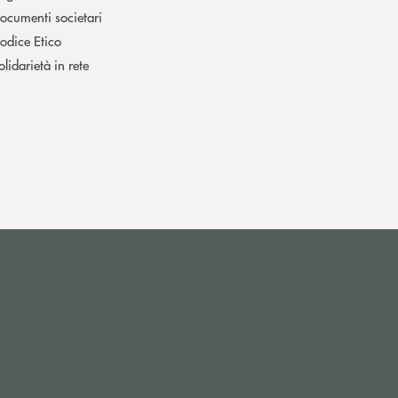
ocumenti societari
odice Etico
olidarietà in rete