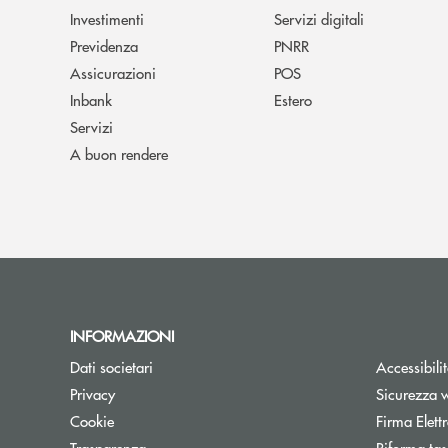
Investimenti
Servizi digitali
Previdenza
PNRR
Assicurazioni
POS
Inbank
Estero
Servizi
A buon rendere
INFORMAZIONI
Dati societari
Accessibili
Privacy
Sicurezza 
Cookie
Firma Elet
Trasparenza
Riforma tas