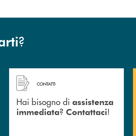
di ottenere la limitazione del trattamento, quando ricorrano i presupposti di Legge.
vere, in un formato strutturato, di uso comune e leggibile da un dispositivo automatic
al trattamento dei dati personali che La
se;
à con cui è stato fornito, senza pregiudicare la liceità del trattamento basata sul 
?
arti
Garante per la protezione dei dati personali, Piazza di Montecitorio n. 121, 00
na comunicazione al Titolare scrivendo al seguente indirizzo: Banca di Credito Coo
indirizzo di posta elettronica: privacy@bccbarlassina.it
dati (“DPO”), che Lei potrà contattare direttamente per l’esercizio dei Suoi diritti,
crivendo a:
Segantini], 5 (38122) – Att.ne Data Protection Officer
 Barlassina.
Hai bisogno di assistenza immediata ? Contattaci !
CONTATTI
ndirizzo PEC: dpo@pec.cassacentrale.it
Hai bisogno di
assistenza
anno a prendere carico della Sua richiesta e a fornirLe, senza ingiustificato ritar
?
!
immediata
Contattaci
Sua richiesta. Tale termine può essere prorogato di due mesi, se necessario, tenuto 