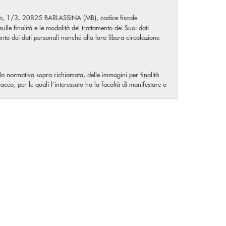
bo, 1/3, 20825 BARLASSINA (MB), codice fiscale
e finalità e le modalità del trattamento dei Suoi dati
nto dei dati personali nonché alla loro libera circolazione
della normativa sopra richiamata, delle immagini per finalità
ceo, per le quali l’interessato ha la facoltà di manifestare o
 modalità e procedure idonee a garantire la sicurezza e la
5 a 21) e, in particolare:
l'accesso ai Suoi dati personali – compresa una copia degli
tegrazione dei dati personali incompleti;
che La riguardano.