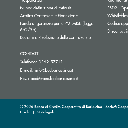
Nuova definizione di default
PSD2 - Ope
Apre una nuova finestra
Arbitro Controversie Finanziarie
Whistleblo
Fondo di garanzia per le PMI MISE (legge
Codice appa
Apre una nuova finestra
662/96)
Disconosci
Apre una nuova fine
Reclami e Risoluzione delle controversie
CONTATTI
Telefono:
0362-57711
(si apre l’app di posta elett
E-mail:
info@bccbarlassina.it
(si apre l’app di posta ele
PEC:
bccb@pec.bccbarlassina.it
© 2026 Banca di Credito Cooperativo di Barlassina - Società Coop
Crediti
|
Note legali