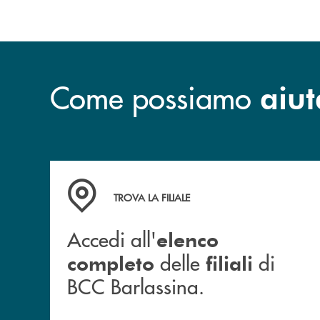
ove applicabile, diritto 
diritto di limitazione di trattamento –
ove applicabile, diritto di rice
diritto alla portabilità dei dati –
diritto di trasmetterli a un altro;
– diritto di opporsi, in qualsiasi momento, 
diritto di opposizione
riguardano basati sulla condizione di legittimità del legittimo interes
– in qualsiasi momento, con la stessa facilit
revocare il consenso
Come possiamo
aiut
L’interessato ha il diritto inoltre di
all’Autorità 
proporre reclamo
Lei potrà in qualsiasi momento esercitare i Suoi diritti inviando u
1/3 – 20825 Barlassina (MB) – Att.ne Referente Privacy, ovvero all’
Il Titolare ha altresì nominato un Responsabile della protezione dei 
trattamento dei Suoi dati personali e/o alla presente Informativa, s
Cassa Centrale Banca Credito Cooperativo Italiano spa, via 
Accedi all' elenco completo delle filiali di BCC
inviando una e-mail all’indirizzo: dpo@cassacentrale.it
TROVA LA FILIALE
inviando un messaggio di posta elettronica certificata all’i
Accedi all'
elenco
Il Titolare e il DPO, anche tramite le strutture designate, provveder
delle
di
completo
filiali
stessa, le informazioni relative all’azione intrapresa riguardo alla 
BCC Barlassina.